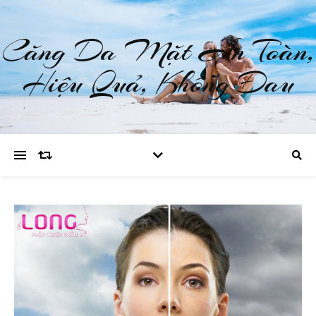
Căng Da Mặt An Toàn,
Hiệu Quả, Không Đau