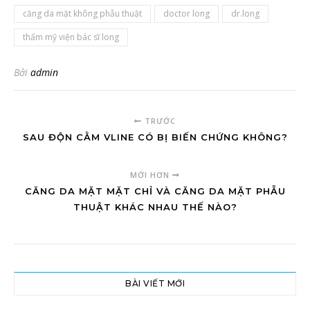
căng da mặt không phẫu thuật
doctor long
dr.long
thẩm mỹ viện bác sĩ long
Bởi
admin
TRƯỚC
SAU ĐỘN CẰM VLINE CÓ BỊ BIẾN CHỨNG KHÔNG?
MỚI HƠN
CĂNG DA MẶT MẶT CHỈ VÀ CĂNG DA MẶT PHẪU
THUẬT KHÁC NHAU THẾ NÀO?
BÀI VIẾT MỚI