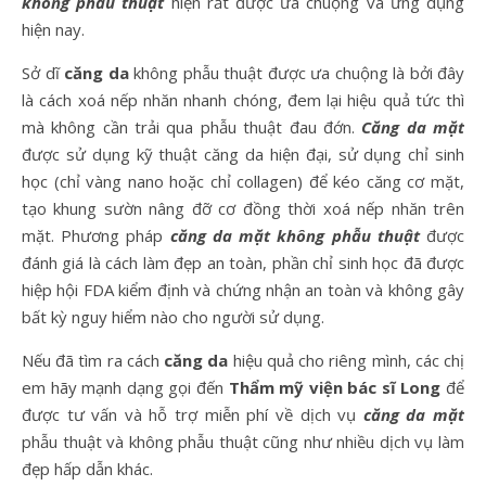
không phẫu thuật
hiện rất được ưa chuộng và ứng dụng
hiện nay.
Sở dĩ
căng da
không phẫu thuật được ưa chuộng là bởi đây
là cách xoá nếp nhăn nhanh chóng, đem lại hiệu quả tức thì
mà không cần trải qua phẫu thuật đau đớn.
Căng da mặt
được sử dụng kỹ thuật căng da hiện đại, sử dụng chỉ sinh
học (chỉ vàng nano hoặc chỉ collagen) để kéo căng cơ mặt,
tạo khung sườn nâng đỡ cơ đồng thời xoá nếp nhăn trên
mặt. Phương pháp
căng da mặt không phẫu thuật
được
đánh giá là cách làm đẹp an toàn, phần chỉ sinh học đã được
hiệp hội FDA kiểm định và chứng nhận an toàn và không gây
bất kỳ nguy hiểm nào cho người sử dụng.
Nếu đã tìm ra cách
căng da
hiệu quả cho riêng mình, các chị
em hãy mạnh dạng gọi đến
Thẩm mỹ viện bác sĩ Long
để
được tư vấn và hỗ trợ miễn phí về dịch vụ
căng da mặt
phẫu thuật và không phẫu thuật cũng như nhiều dịch vụ làm
đẹp hấp dẫn khác.