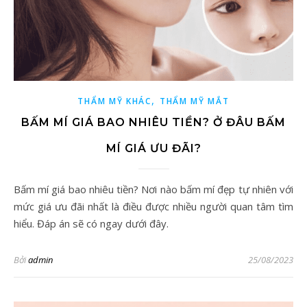
,
THẨM MỸ KHÁC
THẨM MỸ MẮT
BẤM MÍ GIÁ BAO NHIÊU TIỀN? Ở ĐÂU BẤM
MÍ GIÁ ƯU ĐÃI?
Bấm mí giá bao nhiêu tiền? Nơi nào bấm mí đẹp tự nhiên với
mức giá ưu đãi nhất là điều được nhiều người quan tâm tìm
hiểu. Đáp án sẽ có ngay dưới đây.
Bởi
admin
25/08/2023