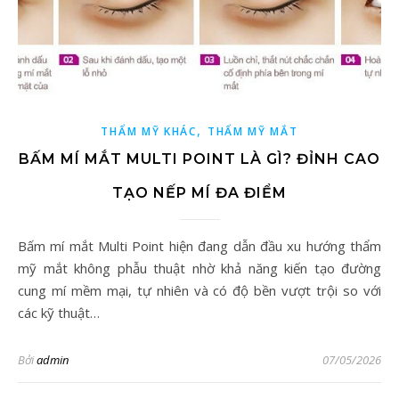
,
THẨM MỸ KHÁC
THẨM MỸ MẮT
BẤM MÍ MẮT MULTI POINT LÀ GÌ? ĐỈNH CAO
TẠO NẾP MÍ ĐA ĐIỂM
Bấm mí mắt Multi Point hiện đang dẫn đầu xu hướng thẩm
mỹ mắt không phẫu thuật nhờ khả năng kiến tạo đường
cung mí mềm mại, tự nhiên và có độ bền vượt trội so với
các kỹ thuật…
Bởi
admin
07/05/2026