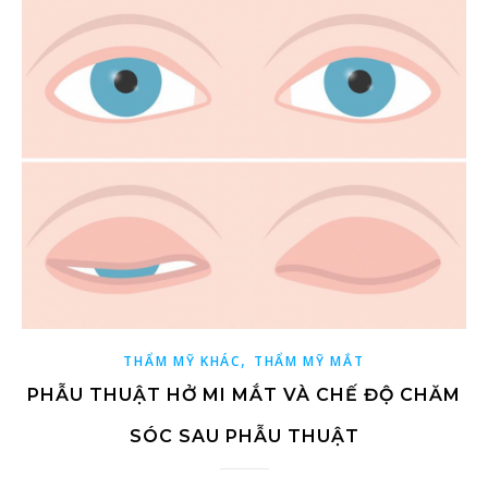
,
THẨM MỸ KHÁC
THẨM MỸ MẮT
PHẪU THUẬT HỞ MI MẮT VÀ CHẾ ĐỘ CHĂM
SÓC SAU PHẪU THUẬT