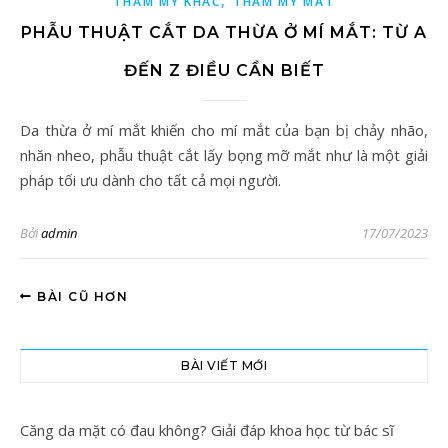
,
THẨM MỸ KHÁC
THẨM MỸ MẮT
PHẪU THUẬT CẮT DA THỪA Ở MÍ MẮT: TỪ A
ĐẾN Z ĐIỀU CẦN BIẾT
Da thừa ở mí mắt khiến cho mí mắt của bạn bị chảy nhão,
nhăn nheo, phẫu thuật cắt lấy bọng mỡ mắt như là một giải
pháp tối ưu dành cho tất cả mọi người.
Bởi
admin
17/07/2023
BÀI CŨ HƠN
BÀI VIẾT MỚI
Căng da mặt có đau không? Giải đáp khoa học từ bác sĩ