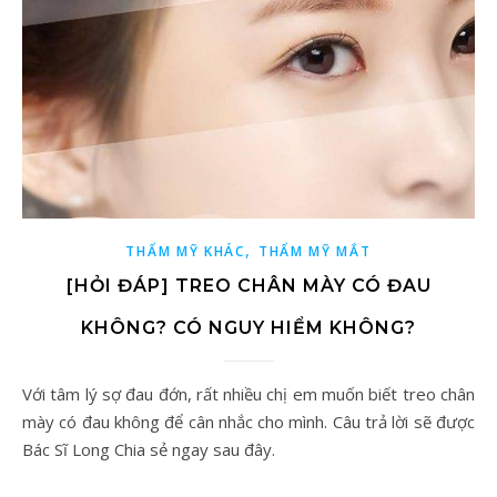
,
THẨM MỸ KHÁC
THẨM MỸ MẮT
[HỎI ĐÁP] TREO CHÂN MÀY CÓ ĐAU
KHÔNG? CÓ NGUY HIỂM KHÔNG?
Với tâm lý sợ đau đớn, rất nhiều chị em muốn biết treo chân
mày có đau không để cân nhắc cho mình. Câu trả lời sẽ được
Bác Sĩ Long Chia sẻ ngay sau đây.