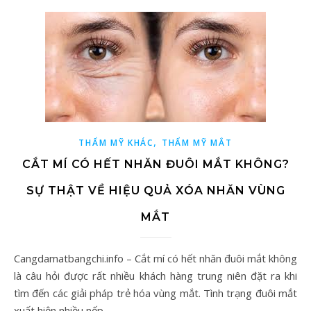
,
THẨM MỸ KHÁC
THẨM MỸ MẮT
CẮT MÍ CÓ HẾT NHĂN ĐUÔI MẮT KHÔNG?
SỰ THẬT VỀ HIỆU QUẢ XÓA NHĂN VÙNG
MẮT
Cangdamatbangchi.info – Cắt mí có hết nhăn đuôi mắt không
là câu hỏi được rất nhiều khách hàng trung niên đặt ra khi
tìm đến các giải pháp trẻ hóa vùng mắt. Tình trạng đuôi mắt
xuất hiện nhiều nếp…