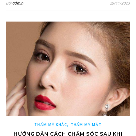
Bởi
admin
29/11/2023
,
THẨM MỸ KHÁC
THẨM MỸ MẮT
HƯỚNG DẪN CÁCH CHĂM SÓC SAU KHI