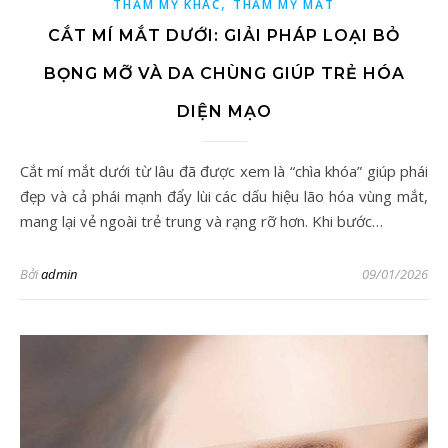
,
THẨM MỸ KHÁC
THẨM MỸ MẮT
CẮT MÍ MẮT DƯỚI: GIẢI PHÁP LOẠI BỎ
BỌNG MỠ VÀ DA CHÙNG GIÚP TRẺ HÓA
DIỆN MẠO
Cắt mí mắt dưới từ lâu đã được xem là “chìa khóa” giúp phái
đẹp và cả phái mạnh đẩy lùi các dấu hiệu lão hóa vùng mắt,
mang lại vẻ ngoài trẻ trung và rạng rỡ hơn. Khi bước…
Bởi
admin
09/01/2026