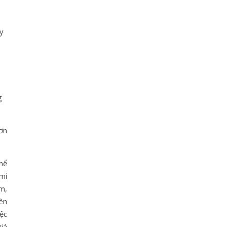
uy
g
ơn
thể
mí
m,
ên
iệc
giá