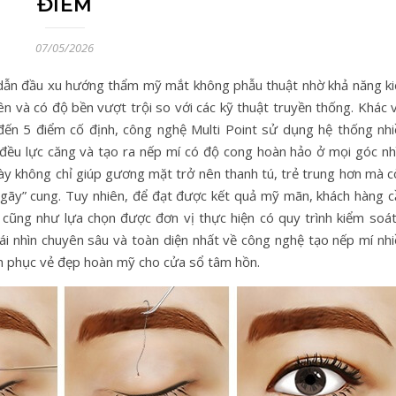
ĐIỂM
07/05/2026
dẫn đầu xu hướng thẩm mỹ mắt không phẫu thuật nhờ khả năng ki
 và có độ bền vượt trội so với các kỹ thuật truyền thống. Khác v
đến 5 điểm cố định, công nghệ Multi Point sử dụng hệ thống nhi
 đều lực căng và tạo ra nếp mí có độ cong hoàn hảo ở mọi góc nhì
ày không chỉ giúp gương mặt trở nên thanh tú, trẻ trung hơn mà c
 “gãy” cung. Tuy nhiên, để đạt được kết quả mỹ mãn, khách hàng c
ì cũng như lựa chọn được đơn vị thực hiện có quy trình kiểm soát
ái nhìn chuyên sâu và toàn diện nhất về công nghệ tạo nếp mí nhi
inh phục vẻ đẹp hoàn mỹ cho cửa sổ tâm hồn.