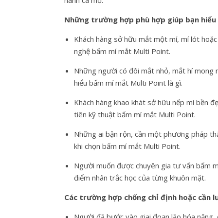
hành ca mổ.
Những trường hợp phù hợp giúp bạn hiểu rõ
Khách hàng sở hữu mắt một mí, mí lót hoặc
nghệ bấm mí mắt Multi Point.
Những người có đôi mắt nhỏ, mắt hí mong m
hiểu bấm mí mắt Multi Point là gì.
Khách hàng khao khát sở hữu nếp mí bền đẹ
tiên kỹ thuật bấm mí mắt Multi Point.
Những ai bận rộn, cần một phương pháp thẩ
khi chọn bấm mí mắt Multi Point.
Người muốn được chuyên gia tư vấn bấm mí m
điểm nhân trắc học của từng khuôn mặt.
Các trường hợp chống chỉ định hoặc cần lưu
Người đã bước vào giai đoạn lão hóa nặng,