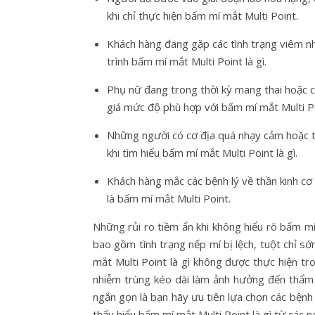
khi chỉ thực hiện bấm mí mắt Multi Point.
Khách hàng đang gặp các tình trạng viêm nh
trình bấm mí mắt Multi Point là gì.
Phụ nữ đang trong thời kỳ mang thai hoặc có
giá mức độ phù hợp với bấm mí mắt Multi Po
Những người có cơ địa quá nhạy cảm hoặc t
khi tìm hiểu bấm mí mắt Multi Point là gì.
Khách hàng mắc các bệnh lý về thần kinh c
là bấm mí mắt Multi Point.
Những rủi ro tiềm ẩn khi không hiểu rõ bấm mí m
bao gồm tình trạng nếp mí bị lệch, tuột chỉ 
mắt Multi Point là gì không được thực hiện tr
nhiễm trùng kéo dài làm ảnh hưởng đến thẩm 
ngắn gọn là bạn hãy ưu tiên lựa chọn các bệnh v
thấu hiểu bấm mí mắt Multi Point là gì từ các n