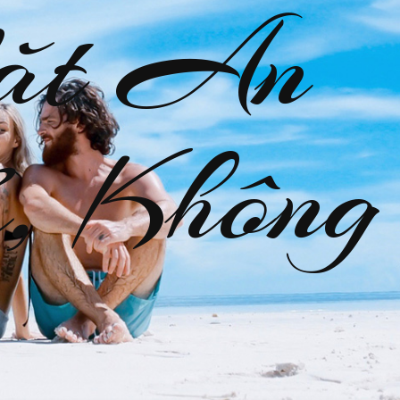
ặt An
, Không