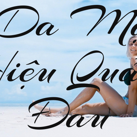
 Da M
Hiệu Quả
Đau