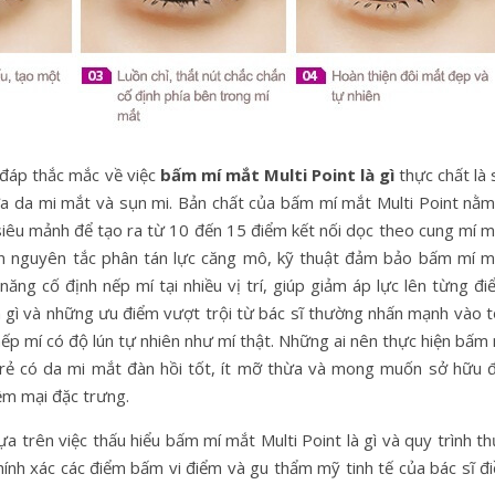
 đáp thắc mắc về việc
bấm mí mắt Multi Point là gì
thực chất là
iữa da mi mắt và sụn mi. Bản chất của bấm mí mắt Multi Point nằm
siêu mảnh để tạo ra từ 10 đến 15 điểm kết nối dọc theo cung mí m
ên nguyên tắc phân tán lực căng mô, kỹ thuật đảm bảo bấm mí m
 năng cố định nếp mí tại nhiều vị trí, giúp giảm áp lực lên từng đ
là gì và những ưu điểm vượt trội từ bác sĩ thường nhấn mạnh vào 
nếp mí có độ lún tự nhiên như mí thật. Những ai nên thực hiện bấm
 trẻ có da mi mắt đàn hồi tốt, ít mỡ thừa và mong muốn sở hữu đ
ềm mại đặc trưng.
a trên việc thấu hiểu bấm mí mắt Multi Point là gì và quy trình t
hính xác các điểm bấm vi điểm và gu thẩm mỹ tinh tế của bác sĩ đ