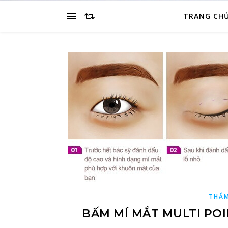
TRANG CH
THẨM
BẤM MÍ MẮT MULTI POI