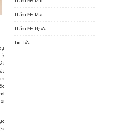
Thẩm Mỹ Mắt
Thẩm Mỹ Mũi
Thẩm Mỹ Ngực
Tin Tức
 sự
 ở
ắt
ắt
iểm
tốc
 mí
ôi
hực
iều