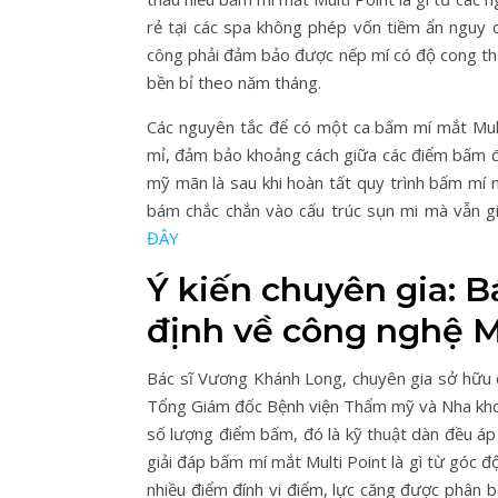
rẻ tại các spa không phép vốn tiềm ẩn nguy 
công phải đảm bảo được nếp mí có độ cong than
bền bỉ theo năm tháng.
Các nguyên tắc để có một ca bấm mí mắt Multi
mỉ, đảm bảo khoảng cách giữa các điểm bấm đề
mỹ mãn là sau khi hoàn tất quy trình bấm mí mắ
bám chắc chắn vào cấu trúc sụn mi mà vẫn g
ĐÂY
Ý kiến chuyên gia: 
định về công nghệ M
Bác sĩ Vương Khánh Long, chuyên gia sở hữu d
Tổng Giám đốc Bệnh viện Thẩm mỹ và Nha khoa Q
số lượng điểm bấm, đó là kỹ thuật dàn đều áp 
giải đáp bấm mí mắt Multi Point là gì từ góc 
nhiều điểm đính vi điểm, lực căng được phân 