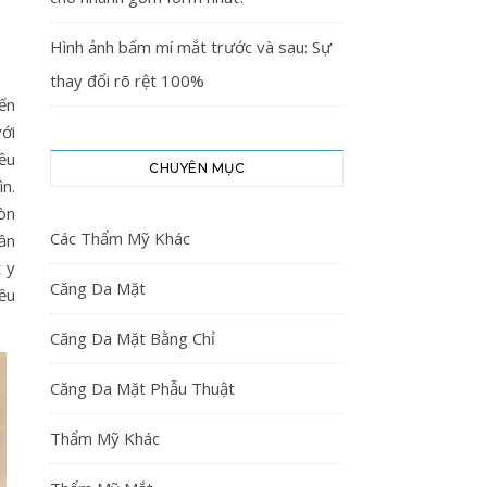
Hình ảnh bấm mí mắt trước và sau: Sự
thay đổi rõ rệt 100%
ến
ới
ều
CHUYÊN MỤC
n.
òn
Các Thẩm Mỹ Khác
ần
 y
Căng Da Mặt
ều
Căng Da Mặt Bằng Chỉ
Căng Da Mặt Phẫu Thuật
Thẩm Mỹ Khác