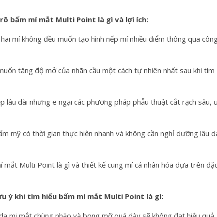
 bấm mí mắt Multi Point là gì và lợi ích:
 hai mí không đều muốn tạo hình nếp mí nhiều điểm thông qua côn
uốn tăng độ mở của nhãn cầu một cách tự nhiên nhất sau khi tìm
p lâu dài nhưng e ngại các phương pháp phẫu thuật cắt rạch sâu, 
m mỹ có thời gian thực hiện nhanh và không cần nghỉ dưỡng lâu d
ắt Multi Point là gì và thiết kế cung mí cá nhân hóa dựa trên đặ
 ý khi tìm hiểu bấm mí mắt Multi Point là gì:
 da mi mắt chùng nhão và bọng mỡ quá dày sẽ không đạt hiệu quả