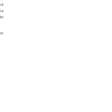
 và
oa
oàn
int