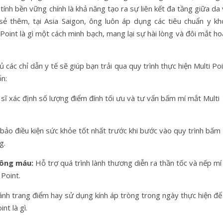
tính bền vững chính là khả năng tạo ra sự liên kết đa tầng giữa da
sẻ thêm, tại Asia Saigon, ông luôn áp dụng các tiêu chuẩn y kh
oint là gì một cách minh bạch, mang lại sự hài lòng và đôi mắt h
 các chỉ dẫn y tế sẽ giúp bạn trải qua quy trình thực hiện Multi Po
n:
sĩ xác định số lượng điểm đính tối ưu và tư vấn bấm mí mắt Multi
ảo điều kiện sức khỏe tốt nhất trước khi bước vào quy trình bấm
g.
đông máu:
Hỗ trợ quá trình lành thương diễn ra thần tốc và nếp mí
Point.
nh trang điểm hay sử dụng kính áp tròng trong ngày thực hiện để
t là gì.