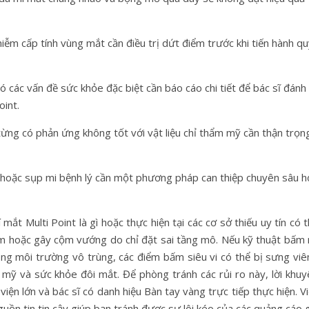
iễm cấp tính vùng mắt cần điều trị dứt điểm trước khi tiến hành q
 các vấn đề sức khỏe đặc biệt cần báo cáo chi tiết để bác sĩ đánh
int.
ừng có phản ứng không tốt với vật liệu chỉ thẩm mỹ cần thận trọn
ơ hoặc sụp mi bệnh lý cần một phương pháp can thiệp chuyên sâu h
ắt Multi Point là gì hoặc thực hiện tại các cơ sở thiếu uy tín có 
sớm hoặc gây cộm vướng do chỉ đặt sai tầng mô. Nếu kỹ thuật bấm 
ong môi trường vô trùng, các điểm bấm siêu vi có thể bị sưng viê
mỹ và sức khỏe đôi mắt. Để phòng tránh các rủi ro này, lời khuy
iện lớn và bác sĩ có danh hiệu Bàn tay vàng trực tiếp thực hiện. V
guồn tin tin cậy giúp bạn tránh được sự lôi kéo của các quảng cáo 