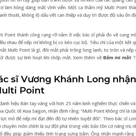
cơ làm hỏng dáng mắt vĩnh viễn. Một ca thẩm mỹ Multi Point thà
h thoát, không lộ dấu vết can thiệp và duy trì được độ sâu ổn đị
 Point thành công rạng rỡ nằm ở việc bác sĩ phải đo vẽ cung mí 
u nhau để nếp mí không bị co kéo cục bộ. Tiêu chí của một kết q
t Multi Point là gì, đôi mắt phải trông long lanh, to tròn và nếp
iữ được sự linh hoạt khi chớp mắt. Xem thêm về
Bấm mí mắt
T
Bác sĩ Vương Khánh Long nhậ
ulti Point
anh hiệu Bàn tay vàng với hơn 25 năm kinh nghiệm thực chiến và 
uốc tế Asia Saigon, nhận định rằng: “Multi Point không chỉ là tă
lực mô để nếp mí đạt đến độ tự nhiên tuyệt đối”. Theo bác sĩ Lon
độ chuyên môn chính là sự đột phá trong việc bảo tồn cơ nâng mi; 
bổ đều giúp giảm thiểu tình trạng sưng bầm. Ông nhấn mạnh rằng 