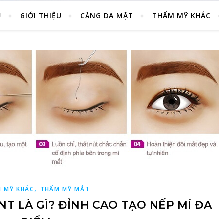
Ủ
GIỚI THIỆU
CĂNG DA MẶT
THẨM MỸ KHÁC
,
 MỸ KHÁC
THẨM MỸ MẮT
NT LÀ GÌ? ĐỈNH CAO TẠO NẾP MÍ ĐA