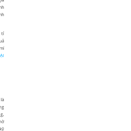
nh
nh
tỉ
uả
 mí
ẠI
n
là
ng
g,
nhờ
kỹ