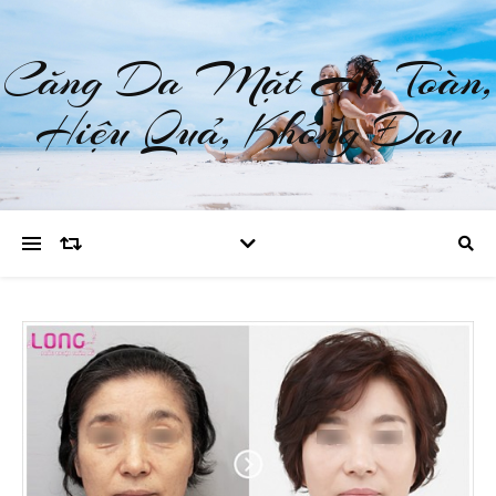
Căng Da Mặt An Toàn,
Hiệu Quả, Không Đau