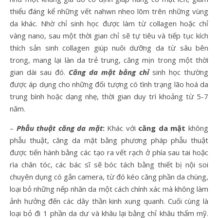
thiểu đáng kể những vết nahwn nheo lõm trên những vùng
da khác. Nhờ chỉ sinh học được làm từ collagen hoặc chỉ
vàng nano, sau một thời gian chỉ sẽ tự tiêu và tiếp tục kích
thích sản sinh collagen giúp nuôi dưỡng da từ sâu bên
trong, mang lại làn da trẻ trung, căng mịn trong một thời
gian dài sau đó.
Căng da mặt bằng chỉ
sinh học thường
được áp dụng cho những đối tượng có tình trạng lão hoá da
trung bình hoặc dạng nhẹ, thời gian duy trì khoảng từ 5-7
năm.
–
Phẫu thuật căng da mặt
:
Khác với
căng da mặt
không
phẫu thuật, căng da mặt bằng phương pháp phẫu thuật
được tiến hành bằng các tạo ra vết rạch ở phía sau tai hoặc
rìa chân tóc, các bác sĩ sẽ bóc tách bằng thiết bị nội soi
chuyên dụng có gắn camera, từ đó kéo căng phần da chùng,
loại bỏ những nếp nhăn da một cách chính xác mà không làm
ảnh hưởng đến các dây thần kinh xung quanh. Cuối cùng là
loại bỏ đi 1 phần da dư và khâu lại bằng chỉ khâu thẩm mỹ.