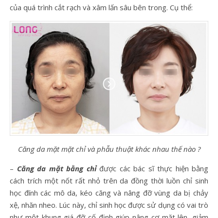
của quá trình cắt rạch và xâm lấn sâu bên trong. Cụ thể:
Căng da mặt mặt chỉ và phẫu thuật khác nhau thế nào ?
–
Căng da mặt bằng chỉ
được các bác sĩ thực hiện bằng
cách trích một nốt rất nhỏ trên da đồng thời luồn chỉ sinh
học đính các mô da, kéo căng và nâng đỡ vùng da bị chảy
xệ, nhăn nheo. Lúc này, chỉ sinh học được sử dụng có vai trò
như một khung giá đỡ cố định giúp nâng cơ mặt lên, giảm