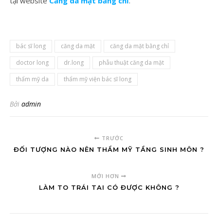
tại website
Căng da mặt bằng chỉ
.
bác sĩ long
căng da mặt
căng da mặt bằng chỉ
doctor long
dr.long
phẫu thuật căng da mặt
thẩm mỹ da
thẩm mỹ viện bác sĩ long
Bởi
admin
TRƯỚC
ĐỐI TƯỢNG NÀO NÊN THẨM MỸ TẦNG SINH MÔN ?
MỚI HƠN
LÀM TO TRÁI TAI CÓ ĐƯỢC KHÔNG ?