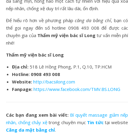
da sáng mịn, hồng hào một cách tự nhiên với hiệu quả xóa
nếp nhăn, chống xệ duy trì rất lâu dài, ổn định.
Để hiểu rõ hơn về phương pháp
căng da bằng chỉ
, bạn có
thể gọi ngay đến số hotline 0908 493 008 để được các
chuyên gia của
Thẩm mỹ viện bác sĩ Long
tư vấn miễn phí
nhé!
Thẩm mỹ viện bác sĩ Long
Địa chỉ:
518 Lê Hồng Phong, P.1, Q.10, TP.HCM
Hotline:
0908 493 008
Website:
http://bacsilong.com
Fanpage:
https://www.facebook.com/TMV.BS.LONG
Các bạn đang xem bài viết:
Bí quyết massage giảm nếp
nhăn, chống chảy xệ
trong chuyên mục
Tin tức
tại website
Căng da mặt bằng chỉ
.