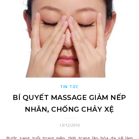
TIN TỨC
BÍ QUYẾT MASSAGE GIẢM NẾP
NHĂN, CHỐNG CHẢY XỆ
13/12/2016
Bước sang tuổi trung niên, tình trạng lão hóa da sẽ làm