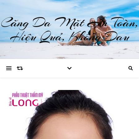
Căng Da Mặt An Toàn,
Hiệu Quả, Không Đau