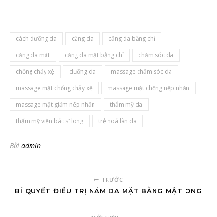
cách dưỡng da
căng da
căng da bằng chỉ
căng da mặt
căng da mặt bằng chỉ
chăm sóc da
chống chảy xệ
dưỡng da
massage chăm sóc da
massage mặt chống chảy xệ
massage mặt chống nếp nhăn
massage mặt giảm nếp nhăn
thẩm mỹ da
thẩm mỹ viện bác sĩ long
trẻ hoá làn da
Bởi
admin
TRƯỚC
BÍ QUYẾT ĐIỀU TRỊ NÁM DA MẶT BẰNG MẬT ONG