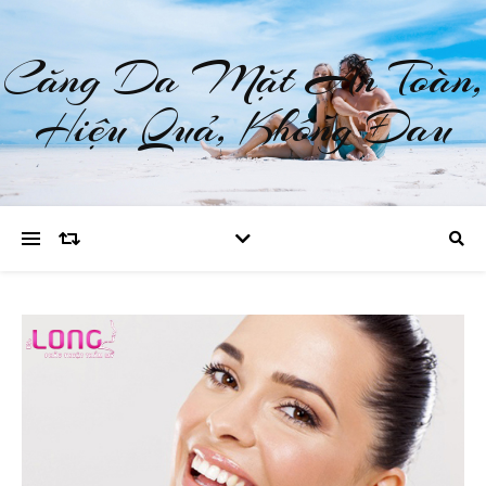
Căng Da Mặt An Toàn,
Hiệu Quả, Không Đau