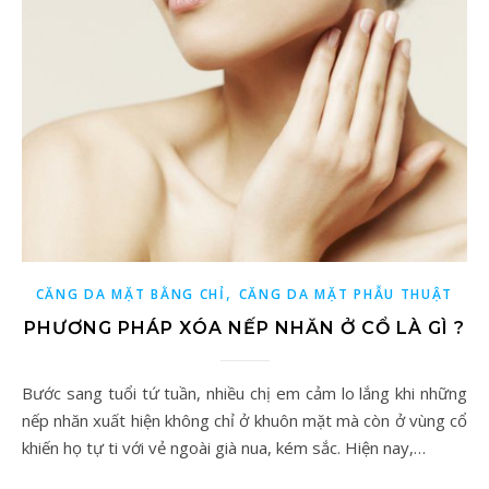
,
CĂNG DA MẶT BẰNG CHỈ
CĂNG DA MẶT PHẪU THUẬT
PHƯƠNG PHÁP XÓA NẾP NHĂN Ở CỔ LÀ GÌ ?
Bước sang tuổi tứ tuần, nhiều chị em cảm lo lắng khi những
nếp nhăn xuất hiện không chỉ ở khuôn mặt mà còn ở vùng cổ
khiến họ tự ti với vẻ ngoài già nua, kém sắc. Hiện nay,…