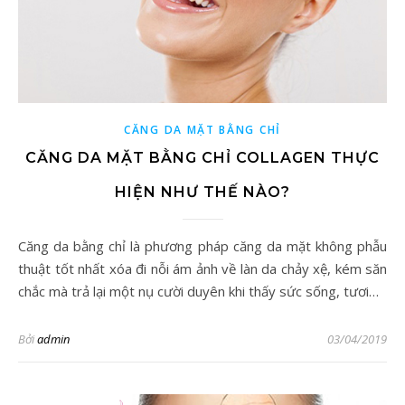
CĂNG DA MẶT BẰNG CHỈ
CĂNG DA MẶT BẰNG CHỈ COLLAGEN THỰC
HIỆN NHƯ THẾ NÀO?
Căng da bằng chỉ là phương pháp căng da mặt không phẫu
thuật tốt nhất xóa đi nỗi ám ảnh về làn da chảy xệ, kém săn
chắc mà trả lại một nụ cười duyên khi thấy sức sống, tươi…
Bởi
admin
03/04/2019