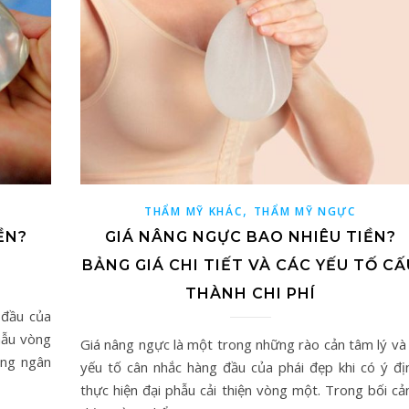
,
THẨM MỸ KHÁC
THẨM MỸ NGỰC
ỀN?
GIÁ NÂNG NGỰC BAO NHIÊU TIỀN?
BẢNG GIÁ CHI TIẾT VÀ CÁC YẾU TỐ CẤ
THÀNH CHI PHÍ
 đầu của
phẫu vòng
Giá nâng ngực là một trong những rào cản tâm lý và 
ổng ngân
yếu tố cân nhắc hàng đầu của phái đẹp khi có ý đị
thực hiện đại phẫu cải thiện vòng một. Trong bối cả