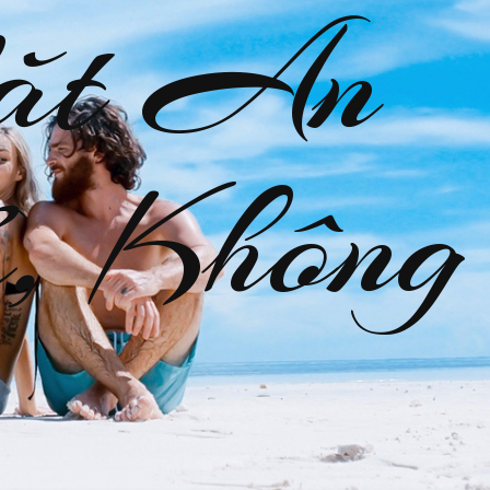
ặt An
, Không