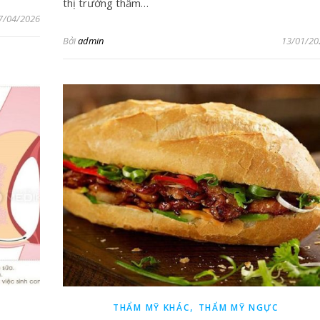
thị trường thẩm…
7/04/2026
Bởi
admin
13/01/20
,
THẨM MỸ KHÁC
THẨM MỸ NGỰC