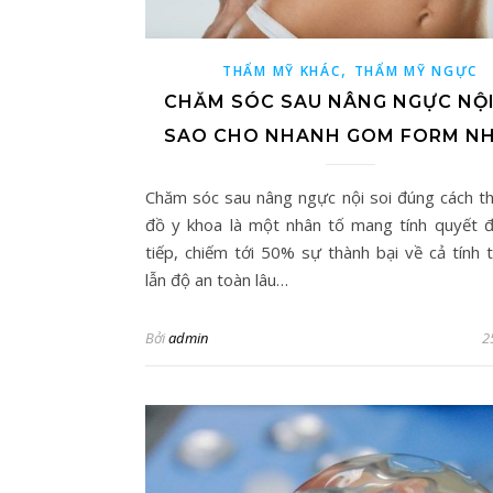
,
THẨM MỸ KHÁC
THẨM MỸ NGỰC
CHĂM SÓC SAU NÂNG NGỰC NỘI
SAO CHO NHANH GOM FORM N
Chăm sóc sau nâng ngực nội soi đúng cách t
đồ y khoa là một nhân tố mang tính quyết đ
tiếp, chiếm tới 50% sự thành bại về cả tính
lẫn độ an toàn lâu…
Bởi
admin
2