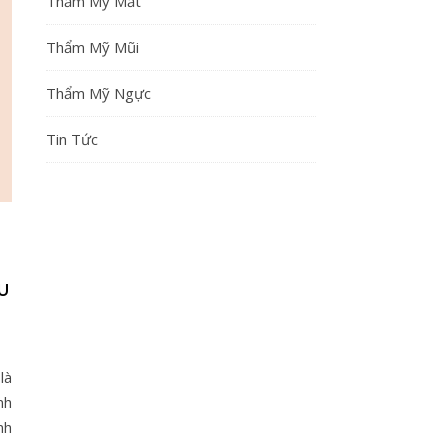
Thẩm Mỹ Mắt
Thẩm Mỹ Mũi
Thẩm Mỹ Ngực
Tin Tức
U
là
nh
nh