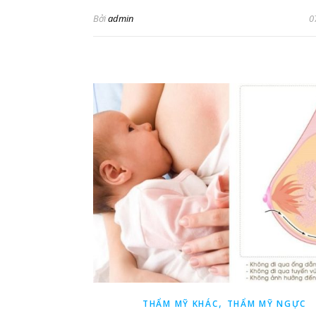
Bởi
admin
0
,
THẨM MỸ KHÁC
THẨM MỸ NGỰC