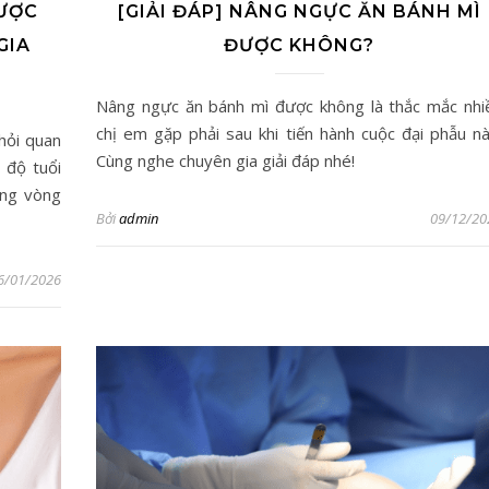
ƯỢC
[GIẢI ĐÁP] NÂNG NGỰC ĂN BÁNH MÌ
GIA
ĐƯỢC KHÔNG?
Nâng ngực ăn bánh mì được không là thắc mắc nhi
chị em gặp phải sau khi tiến hành cuộc đại phẫu nà
hỏi quan
Cùng nghe chuyên gia giải đáp nhé!
 độ tuổi
áng vòng
Bởi
admin
09/12/20
6/01/2026