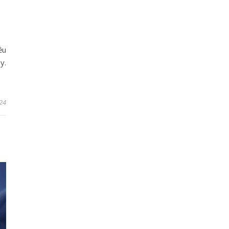
ều
y.
24