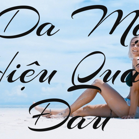
 Da M
Hiệu Quả
Đau