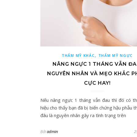
,
THẨM MỸ KHÁC
THẨM MỸ NGỰC
NÂNG NGỰC 1 THÁNG VẪN ĐA
NGUYÊN NHÂN VÀ MẸO KHẮC P
CỰC HAY!
Nếu nâng ngực 1 tháng vẫn đau thì đó có th
hiệu cho thấy bạn đã bị biến chứng hậu phẫu t
đâu là nguyên nhân gây ra tình trạng trên
Bởi
admin
2