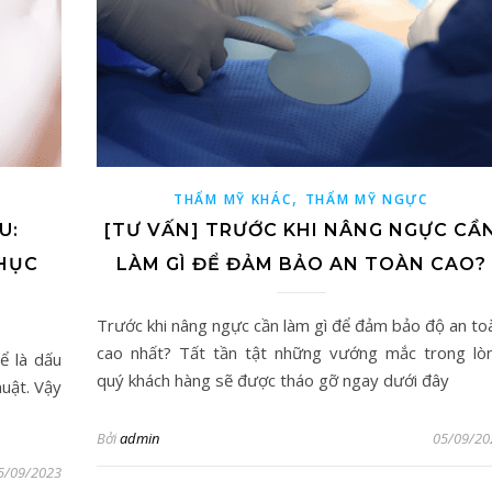
,
THẨM MỸ KHÁC
THẨM MỸ NGỰC
U:
[TƯ VẤN] TRƯỚC KHI NÂNG NGỰC CẦ
HỤC
LÀM GÌ ĐỂ ĐẢM BẢO AN TOÀN CAO?
Trước khi nâng ngực cần làm gì để đảm bảo độ an to
cao nhất? Tất tần tật những vướng mắc trong lò
ể là dấu
quý khách hàng sẽ được tháo gỡ ngay dưới đây
huật. Vậy
Bởi
admin
05/09/20
5/09/2023