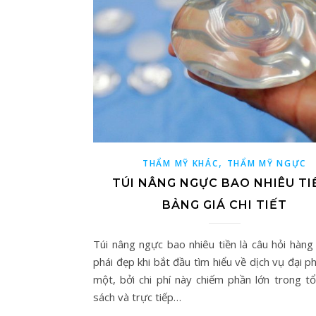
,
THẨM MỸ KHÁC
THẨM MỸ NGỰC
TÚI NÂNG NGỰC BAO NHIÊU TI
BẢNG GIÁ CHI TIẾT
Túi nâng ngực bao nhiêu tiền là câu hỏi hàng
phái đẹp khi bắt đầu tìm hiểu về dịch vụ đại 
một, bởi chi phí này chiếm phần lớn trong t
sách và trực tiếp…