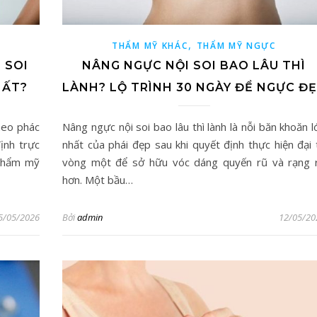
,
THẨM MỸ KHÁC
THẨM MỸ NGỰC
 SOI
NÂNG NGỰC NỘI SOI BAO LÂU THÌ
HẤT?
LÀNH? LỘ TRÌNH 30 NGÀY ĐỂ NGỰC Đ
heo phác
Nâng ngực nội soi bao lâu thì lành là nỗi băn khoăn l
ịnh trực
nhất của phái đẹp sau khi quyết định thực hiện đại 
 thẩm mỹ
vòng một để sở hữu vóc dáng quyến rũ và rạng 
hơn. Một bầu…
5/05/2026
Bởi
admin
12/05/20