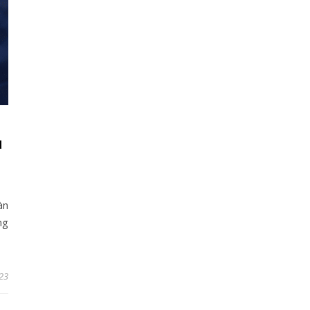
N
àn
ng
23