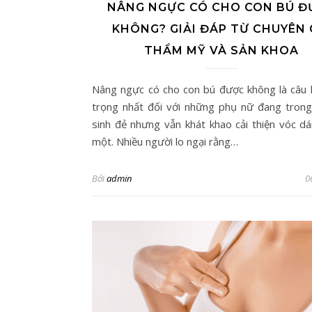
NÂNG NGỰC CÓ CHO CON BÚ Đ
KHÔNG? GIẢI ĐÁP TỪ CHUYÊN 
THẨM MỸ VÀ SẢN KHOA
Nâng ngực có cho con bú được không là câu 
trọng nhất đối với những phụ nữ đang trong
sinh đẻ nhưng vẫn khát khao cải thiện vóc d
một. Nhiều người lo ngại rằng…
Bởi
admin
0