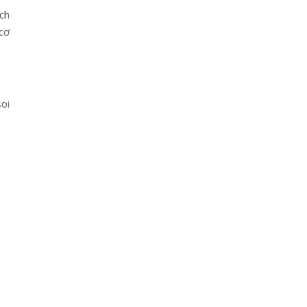
ch
 cơ
soi