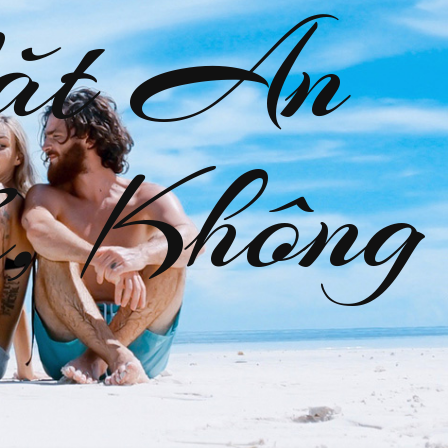
ặt An
, Không