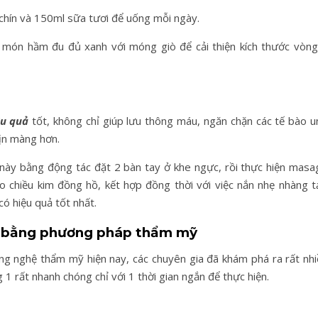
chín và 150ml sữa tươi để uống mỗi ngày.
 món hầm đu đủ xanh với móng giò để cải thiện kích thước vòng
ệu quả
tốt, không chỉ giúp lưu thông máu, ngăn chặn các tế bào u
ịn màng hơn.
này bằng động tác đặt 2 bàn tay ở khe ngực, rồi thực hiện masa
eo chiều kim đồng hồ, kết hợp đồng thời với việc nắn nhẹ nhàng t
ó hiệu quả tốt nhất.
y bằng phương pháp thẩm mỹ
ng nghệ thẩm mỹ hiện nay, các chuyên gia đã khám phá ra rất nhi
g 1 rất nhanh chóng chỉ với 1 thời gian ngắn để thực hiện.