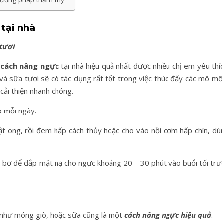
phương pháp thẩm mỹ
tại nhà
 tươi
à
cách nâng ngực
tại nhà hiệu quả nhất được nhiều chị em yêu thí
 và sữa tươi sẽ có tác dụng rất tốt trong việc thúc đẩy các mô m
cải thiện nhanh chóng.
o mỗi ngày.
ật ong, rồi đem hấp cách thủy hoặc cho vào nồi cơm hấp chín, dù
à bơ để đắp mặt nạ cho ngực khoảng 20 – 30 phút vào buổi tối trư
 như móng giò, hoặc sữa cũng là một
cách nâng ngực hiệu quả
.