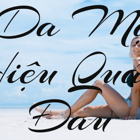
 Da M
Hiệu Quả
Đau