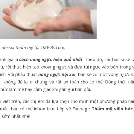
nội soi thẩm mỹ tại TMV Bs.Long
ánh giá là
cách nâng ngực hiệu quả nhất
. Theo đó, các bác sĩ sẽ 
, rồi thực hiện tạo khoang ngực và đưa túi ngực vào bên trong v
minh. Với phẫu thuật
nâng ngực nội soi
, bạn sẽ có một vòng ngực s
 không để lại di chứng và rất an toàn cho cơ thể. Đồng thời, nâ
hức làm mẹ hay cảm giác khi gần gũi bạn đời.
i viết trên, các chị em đã lựa chọn cho mình một phương pháp nâ
 mắc, bạn có thể inbox trực tiếp về Fanpage
Thẩm mỹ viện bác 
 sớm nhất nhé!