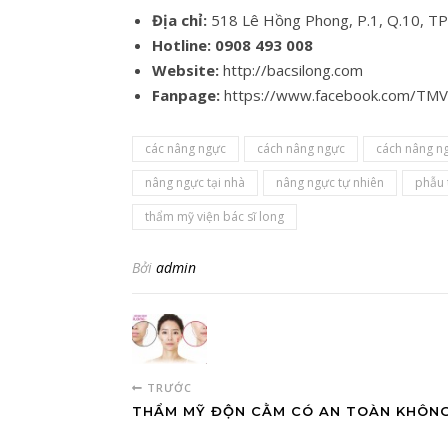
Địa chỉ:
518 Lê Hồng Phong, P.1, Q.10, T
Hotline:
0908 493 008
Website:
http://bacsilong.com
Fanpage:
https://www.facebook.com/TM
các nâng ngực
cách nâng ngực
cách nâng n
nâng ngực tại nhà
nâng ngực tự nhiên
phẫu 
thẩm mỹ viện bác sĩ long
Bởi
admin
TRƯỚC
THẨM MỸ ĐỘN CẰM CÓ AN TOÀN KHÔNG