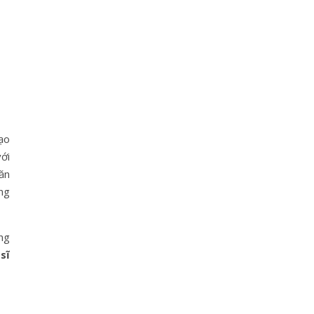
tạo
ới
ăn
ng
ng
sĩ