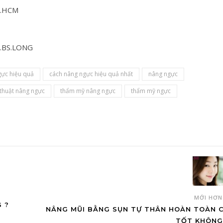
P.HCM
V.BS.LONG
gực hiệu quả
cách nâng ngực hiệu quả nhất
nâng ngực
thuật nâng ngực
thẩm mỹ nâng ngực
thẩm mỹ ngực
MỚI HƠ
 ?
NÂNG MŨI BẰNG SỤN TỰ THÂN HOÀN TOÀN 
TỐT KHÔNG