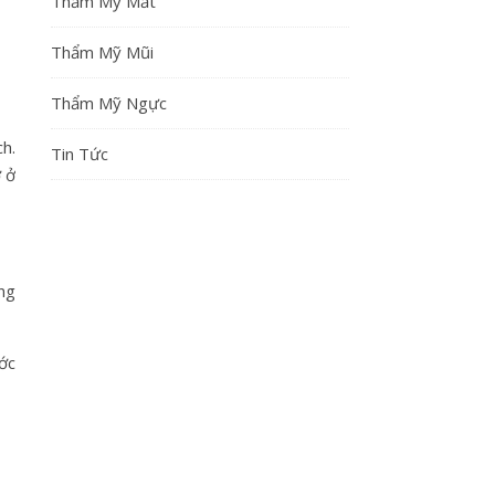
Thẩm Mỹ Mắt
Thẩm Mỹ Mũi
Thẩm Mỹ Ngực
ch.
Tin Tức
ỡ ở
ng
ớc