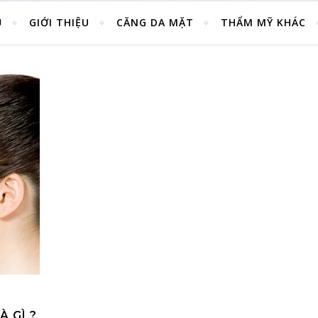
Ủ
GIỚI THIỆU
CĂNG DA MẶT
THẨM MỸ KHÁC
 GÌ ?