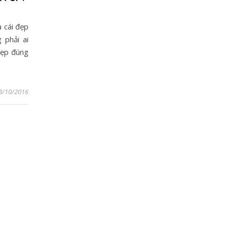
a cái đẹp
 phải ai
đẹp đúng
8/10/2016