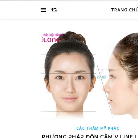
TRANG CH
CÁC THẨM MỸ KHÁC
PHƯƠNG PHÁP ĐỘN CẰM V LINE LÀ