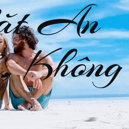
ặt An
, Không