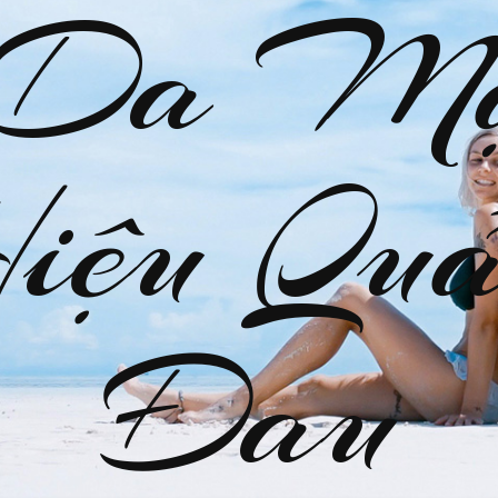
 Da M
Hiệu Quả
Đau