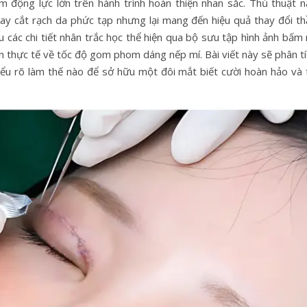
m động lực lớn trên hành trình hoàn thiện nhan sắc. Thủ thuật n
ay cắt rạch da phức tạp nhưng lại mang đến hiệu quả thay đổi th
ểu các chi tiết nhân trắc học thể hiện qua bộ sưu tập hình ảnh bấm
ìn thực tế về tốc độ gom phom dáng nếp mí. Bài viết này sẽ phân t
iểu rõ làm thế nào để sở hữu một đôi mắt biết cười hoàn hảo và 