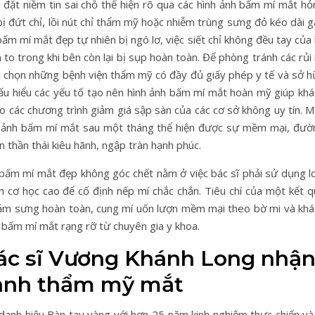
đặt niềm tin sai chỗ thể hiện rõ qua các hình ảnh bấm mí mắt hỏ
 đứt chỉ, lồi nút chỉ thẩm mỹ hoặc nhiễm trùng sưng đỏ kéo dài g
ấm mí mắt đẹp tự nhiên bị ngó lơ, việc siết chỉ không đều tay của
to trong khi bên còn lại bị sụp hoàn toàn. Để phòng tránh các rủi
ựa chọn những bệnh viện thẩm mỹ có đầy đủ giấy phép y tế và sở h
hấu hiểu các yếu tố tạo nên hình ảnh bấm mí mắt hoàn mỹ giúp khá
o các chương trình giảm giá sập sàn của các cơ sở không uy tín. 
nh ảnh bấm mí mắt sau một tháng thể hiện được sự mềm mại, đườ
n thần thái kiêu hãnh, ngập tràn hạnh phúc.
 bấm mí mắt đẹp không góc chết nằm ở việc bác sĩ phải sử dụng lo
 cơ học cao để cố định nếp mí chắc chắn. Tiêu chí của một kết q
ảm sưng hoàn toàn, cung mí uốn lượn mềm mại theo bờ mi và khá
h bấm mí mắt rạng rỡ từ chuyên gia y khoa.
Bác sĩ Vương Khánh Long nhậ
h ảnh thẩm mỹ mắt
anh hiệu Bàn tay vàng với hơn 25 năm kinh nghiệm thực chiến và 