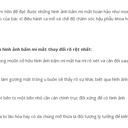
tâm hồn để đạt được những hình ảnh bấm mí mắt hoàn hảo như mo
o của bác sĩ điều hành ca mổ và chế độ chăm sóc hậu phẫu khoa h
hình ảnh bấm mí mắt thay đổi rõ rệt nhất:
ng muốn sở hữu hình ảnh bấm mí mắt hai mí rõ nét và cân đối sau
n làm gương mặt trông u buồn sẽ thấy rõ sự khác biệt qua hình ảnh
t bên to một bên nhỏ cần cân chỉnh trục đối xứng để có hình ảnh
a bị lão hóa hay có da chùng mỡ thừa là đối tượng lý tưởng để kiế