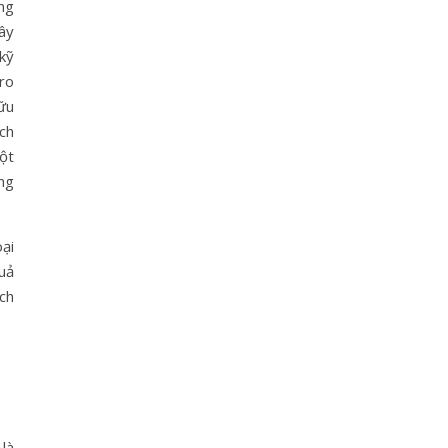
ng
ây
 kỹ
 ro
ữu
ch
Một
ng
ại
uả
ch
n
là