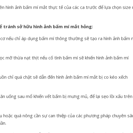
n hình ảnh bấm mí mắt thực tế của các ca trước để lựa chọn size 
ể tránh sở hữu hình ảnh bấm mí mắt hỏng:
 cơ nếu chỉ áp dụng bấm mí thông thường sẽ tạo ra hình ảnh bấm 
c mỡ thừa nạt thịt nếu cố tình bấm mí sẽ khiến hình ảnh bấm mí
 luồn chỉ quá chặt sẽ dẫn đến hình ảnh bấm mí mắt bị co kéo xếch
ăn uống sau mổ khiến vết bấm bị mưng mủ, để lại sẹo lồi xấu trên
u hoặc quá nông cần sự can thiệp của các phương pháp chuyên sâ
uần.