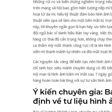
Những rủi ro và biến chứng nghiêm trọng nếu 
trên mạng xã hội bao gồm hiện tượng nếp mí bị
hoại tử da mi. Nếu kỹ thuật đảm bảo hình ảnh b
thuật viên spa sẽ làm cho một bên mắt bị trợn 
này, lời khuyên ngắn gọn là bạn hãy ưu tiên l
đội ngũ bác sĩ danh hiệu Bàn tay vàng. Việc t
hàng có thái độ cẩn trọng hơn, không chạy the
ca thẩm mỹ mắt thành công rực rỡ là khi hì
viền mí thanh mảnh tự nhiên và đôi mắt toát lê
Các nguyên tắc vàng để kiến tạo nên hình ảnh
chỉ sinh học siêu mảnh chuyên dụng có độ bền
mỹ mạn là hình ảnh bấm mí mắt sau 7 ngày gi
hàng hoàn toàn hài lòng với sự tư vấn hình ản
Ý kiến chuyên gia: 
định về tư liệu hìn
Bác sĩ Vương Khánh Long, chuyên gia sở hữu d