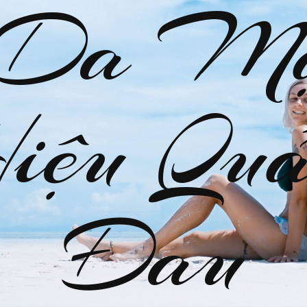
 Da M
Hiệu Quả
Đau