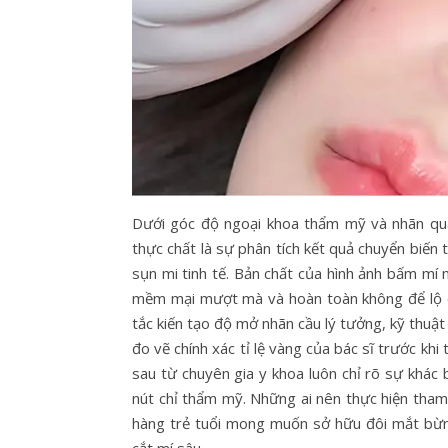
Dưới góc độ ngoại khoa thẩm mỹ và nhãn qua
thực chất là sự phân tích kết quả chuyển biến 
sụn mi tinh tế. Bản chất của hình ảnh bấm mí
mềm mại mượt mà và hoàn toàn không để lộ dấ
tắc kiến tạo độ mở nhãn cầu lý tưởng, kỹ thuậ
đo vẽ chính xác tỉ lệ vàng của bác sĩ trước kh
sau từ chuyên gia y khoa luôn chỉ rõ sự khác
nút chỉ thẩm mỹ. Những ai nên thực hiện tham
hàng trẻ tuổi mong muốn sở hữu đôi mắt bừn
cắt mí sâu.