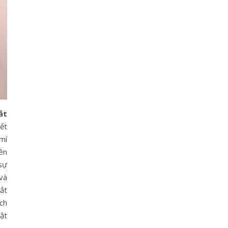
ắt
kết
mí
ên
 sự
 và
ắt
ch
ật