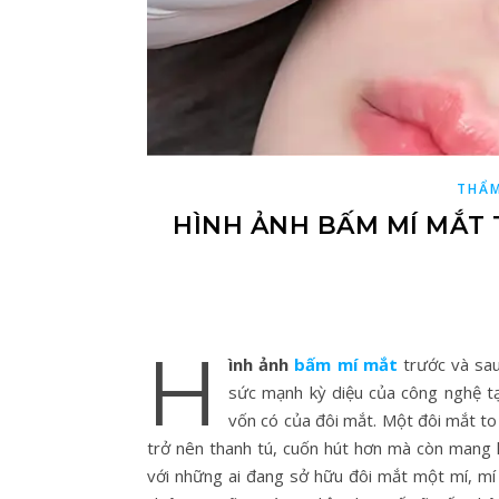
THẨM
HÌNH ẢNH BẤM MÍ MẮT 
H
ình ảnh
bấm mí mắt
trước và sau
sức mạnh kỳ diệu của công nghệ t
vốn có của đôi mắt. Một đôi mắt to
trở nên thanh tú, cuốn hút hơn mà còn mang l
với những ai đang sở hữu đôi mắt một mí, mí 