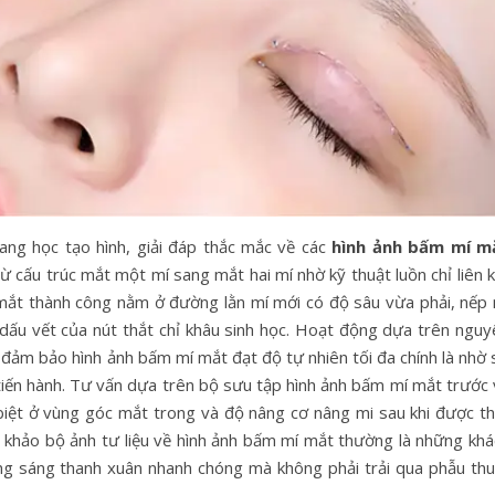
ng học tạo hình, giải đáp thắc mắc về các
hình ảnh bấm mí m
từ cấu trúc mắt một mí sang mắt hai mí nhờ kỹ thuật luồn chỉ liên 
 mắt thành công nằm ở đường lằn mí mới có độ sâu vừa phải, nếp 
u vết của nút thắt chỉ khâu sinh học. Hoạt động dựa trên nguy
t đảm bảo hình ảnh bấm mí mắt đạt độ tự nhiên tối đa chính là nhờ
i tiến hành. Tư vấn dựa trên bộ sưu tập hình ảnh bấm mí mắt trước
 biệt ở vùng góc mắt trong và độ nâng cơ nâng mi sau khi được th
 khảo bộ ảnh tư liệu về hình ảnh bấm mí mắt thường là những khá
g sáng thanh xuân nhanh chóng mà không phải trải qua phẫu thu