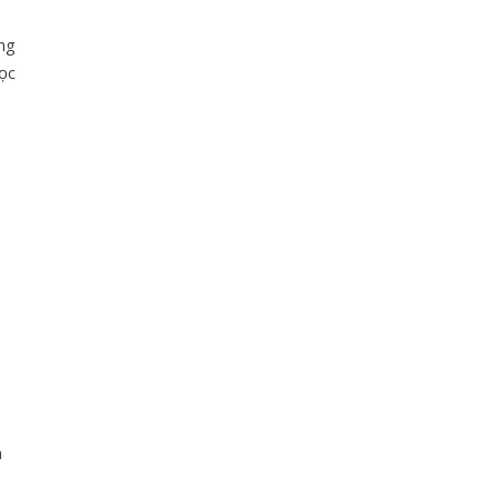
ng
ọc
n