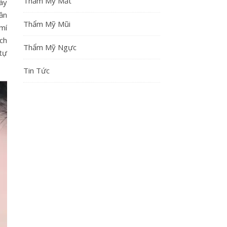
Thẩm Mỹ Mắt
ày
ần
Thẩm Mỹ Mũi
 mí
ích
Thẩm Mỹ Ngực
tự
Tin Tức