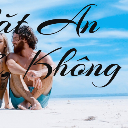
ặt An
, Không