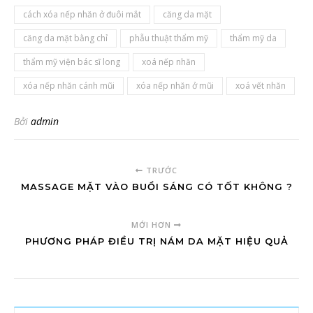
cách xóa nếp nhăn ở đuôi mắt
căng da mặt
căng da mặt bằng chỉ
phẫu thuật thẩm mỹ
thẩm mỹ da
thẩm mỹ viện bác sĩ long
xoá nếp nhăn
xóa nếp nhăn cánh mũi
xóa nếp nhăn ở mũi
xoá vết nhăn
Bởi
admin
TRƯỚC
MASSAGE MẶT VÀO BUỔI SÁNG CÓ TỐT KHÔNG ?
MỚI HƠN
PHƯƠNG PHÁP ĐIỀU TRỊ NÁM DA MẶT HIỆU QUẢ