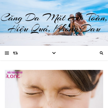
Căng Da Mặt An Toàn,
Hiệu Quả, Không Đau