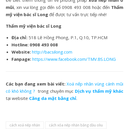
mũi
, xin vui lòng gọi đến số 0908 493 008 hoặc đến
Thẩm
mỹ viện bác sĩ Long
để được tư vấn trực tiếp nhé!
Thẩm mỹ viện bác sĩ Long
Địa chỉ:
518 Lê Hồng Phong, P.1, Q.10, TP.HCM
Hotline:
0908 493 008
Website:
http://bacsilong.com
Fanpage:
https://www.facebook.com/TMV.BS.LONG
Các bạn đang xem bài viết:
Xoá nếp nhăn vùng cánh mũi
có khó không ?
trong chuyên mục
Dịch vụ thẩm mỹ khác
tại website
Căng da mặt bằng chỉ
.
cách xoá nếp nhăn
cách xóa nếp nhăn bằng dầu oliu