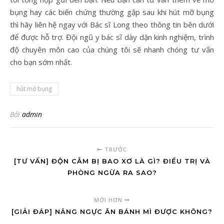
bụng hay các biến chứng thường gặp sau khi hút mỡ bụng
thì hãy liên hệ ngay với Bác sĩ Long theo thông tin bên dưới
để được hỗ trợ. Đội ngũ y bác sĩ dày dặn kinh nghiệm, trình
độ chuyên môn cao của chúng tôi sẽ nhanh chóng tư vấn
cho bạn sớm nhất.
hút mỡ bụng
Bởi
admin
TRƯỚC
[TƯ VẤN] ĐỘN CẰM BỊ BAO XƠ LÀ GÌ? ĐIỀU TRỊ VÀ
PHÒNG NGỪA RA SAO?
MỚI HƠN
[GIẢI ĐÁP] NÂNG NGỰC ĂN BÁNH MÌ ĐƯỢC KHÔNG?