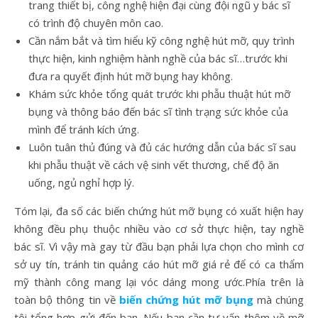
trang thiết bị, công nghệ hiện đại cùng đội ngũ y bác sĩ
có trình độ chuyên môn cao.
Cần nắm bắt và tìm hiểu kỹ công nghệ hút mỡ, quy trình
thực hiện, kinh nghiệm hành nghề của bác sĩ…trước khi
đưa ra quyết định hút mỡ bụng hay không.
Khám sức khỏe tổng quát trước khi phẫu thuật hút mỡ
bụng và thông báo đến bác sĩ tình trạng sức khỏe của
mình để tránh kích ứng.
Luôn tuân thủ đúng và đủ các hướng dẫn của bác sĩ sau
khi phẫu thuật về cách vệ sinh vết thương, chế độ ăn
uống, ngủ nghỉ hợp lý.
Tóm lại, đa số các biến chứng hút mỡ bụng có xuất hiện hay
không đều phụ thuộc nhiều vào cơ sở thực hiện, tay nghề
bác sĩ. Vì vậy mà gay từ đầu bạn phải lựa chọn cho mình cơ
sở uy tín, tránh tin quảng cáo hút mỡ giá rẻ để có ca thẩm
mỹ thành công mang lại vóc dáng mong ước.Phía trên là
toàn bộ thông tin về
biến chứng hút mỡ bụng
mà chúng
tôi tổng hợp gửi đến bạn. Nếu bạn cần tư vấn thêm về mỡ