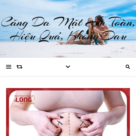
Căng Da Mặt An Toàn,
Hiệu Quả, Không Đau