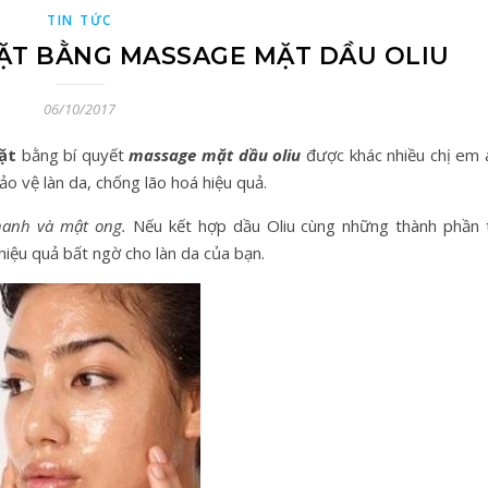
TIN TỨC
ẶT BẰNG MASSAGE MẶT DẦU OLIU
06/10/2017
ặt
bằng bí quyết
massage mặt dầu oliu
được khác nhiều chị em 
o vệ làn da, chống lão hoá hiệu quả.
hanh và mật ong.
Nếu kết hợp dầu Oliu cùng những thành phần 
iệu quả bất ngờ cho làn da của bạn.