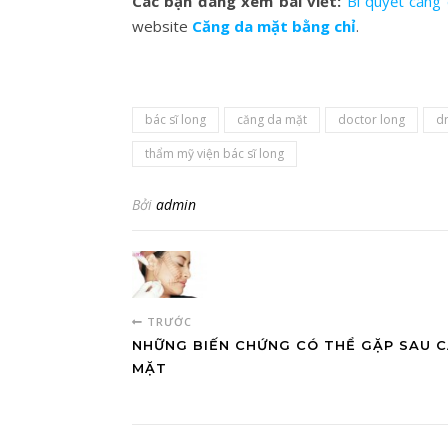
Các bạn đang xem bài viết:
Bí quyết căng
website
Căng da mặt bằng chỉ
.
bác sĩ long
căng da mặt
doctor long
dr
thẩm mỹ viện bác sĩ long
Bởi
admin
TRƯỚC
NHỮNG BIẾN CHỨNG CÓ THỂ GẶP SAU 
MẶT