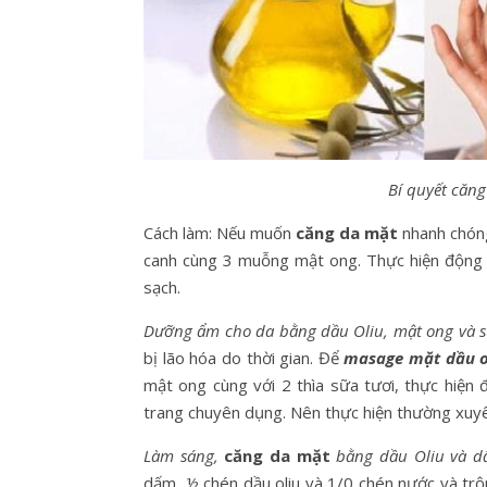
Bí quyết căn
Cách làm: Nếu muốn
căng da mặt
nhanh chóng
canh cùng 3 muỗng mật ong. Thực hiện động t
sạch.
Dưỡng ẩm cho da bằng dầu Oliu, mật ong và s
bị lão hóa do thời gian. Để
masage mặt dầu o
mật ong cùng với 2 thìa sữa tươi, thực hiện
trang chuyên dụng. Nên thực hiện thường xuyên
Làm sáng,
căng da mặt
bằng dầu Oliu và 
dấm, ½ chén dầu oliu và 1/0 chén nước và tr