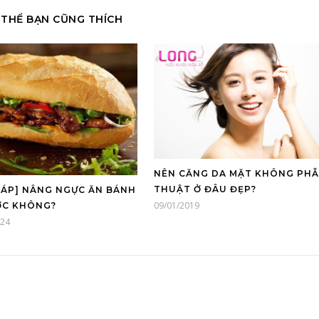
 THỂ BẠN CŨNG THÍCH
NÊN CĂNG DA MẶT KHÔNG PH
THUẬT Ở ĐÂU ĐẸP?
 ĐÁP] NÂNG NGỰC ĂN BÁNH
09/01/2019
ỢC KHÔNG?
024