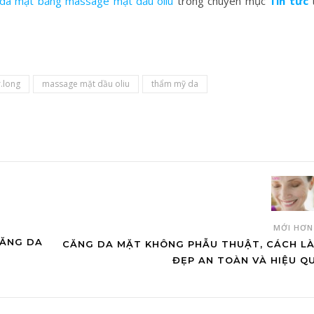
 da mặt bằng massage mặt dầu oliu
trong chuyên mục
Tin tức
t
.long
massage mặt dầu oliu
thẩm mỹ da
MỚI HƠ
CĂNG DA
CĂNG DA MẶT KHÔNG PHẪU THUẬT, CÁCH L
ĐẸP AN TOÀN VÀ HIỆU Q