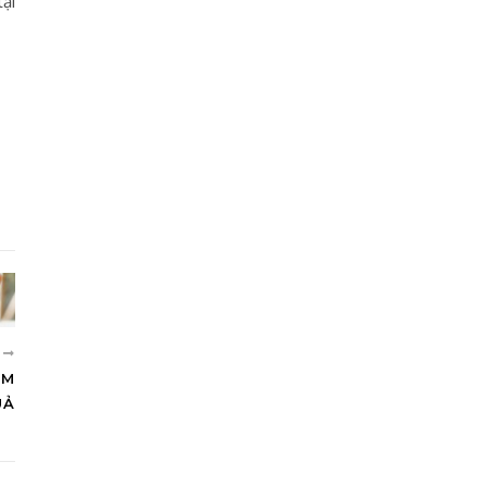
ại
N
ÀM
UẢ