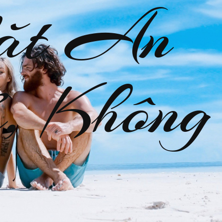
ặt An
, Không