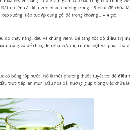
o mùa hè, vì chúng có thể làm giảm cơn đau cũng như chứng viê
 Đặt nó lên các khu vực bị ảnh hưởng trong 15 phút để chữa là
xẹp xuống, tiếp tục áp dụng gói đá trong khoảng 3 – 4 giờ.
au do cháy nắng, đau và chứng viêm. Để tăng tốc độ
điều trị m
giấm trắng và để chúng lên khu vực mụn nước một vài phút cho đ
ực có bỏng rộp nước. Nó là một phương thuốc tuyệt vời để
điều t
ầu trực tiếp lên mụn. Dầu hoa oải hương giúp trong việc chữa là