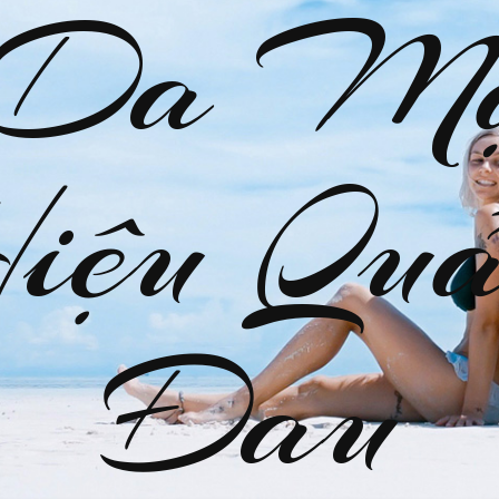
 Da M
Hiệu Quả
Đau