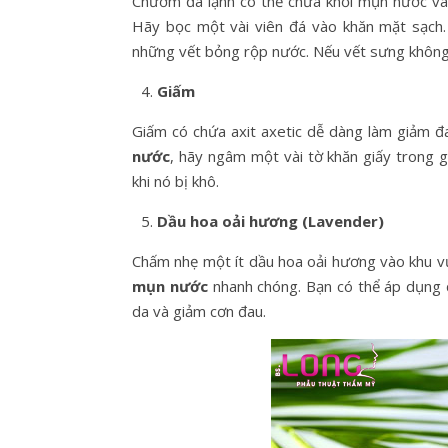
Chườm đá lạnh có thể chữa khỏi mụn nước và
Hãy bọc một vài viên đá vào khăn mặt sạch.
những vết bỏng rộp nước. Nếu vết sưng không 
Giấm
Giấm có chứa axit axetic dễ dàng làm giảm đ
nước
, hãy ngâm một vài tờ khăn giấy trong 
khi nó bị khô.
Dầu hoa oải hương (Lavender)
Chấm nhẹ một ít dầu hoa oải hương vào khu v
mụn nước
nhanh chóng. Bạn có thể áp dụng d
da và giảm cơn đau.