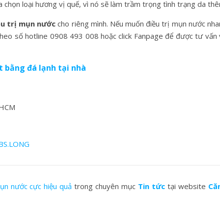
 chọn loại hương vị quế, vì nó sẽ làm trầm trọng tình trạng da th
ều trị mụn nước
cho riêng mình. Nếu muốn điều trị mụn nước nha
theo số hotline 0908 493 008 hoặc click Fanpage để được tư vấn 
 bằng đá lạnh tại nhà
P.HCM
.BS.LONG
mụn nước cực hiệu quả
trong chuyên mục
Tin tức
tại website
Că