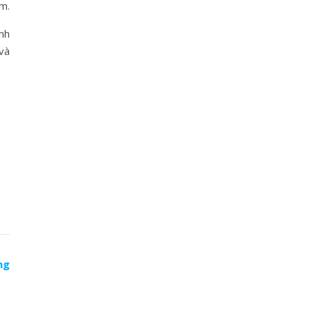
êm.
nh
và
ng