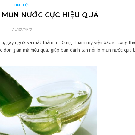
TIN TỨC
Ị MỤN NƯỚC CỰC HIỆU QUẢ
24/07/2017
ịu, gây ngứa và mất thẩm mĩ. Cùng Thẩm mỹ viện bác sĩ Long th
c đơn giản mà hiệu quả, giúp bạn đánh tan nỗi lo mụn nước qua b