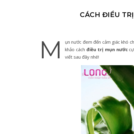
CÁCH ĐIỀU TR
M
ụn nước đem đến cảm giác khó ch
khảo cách
điều trị mụn nước
cự
viết sau đây nhé!