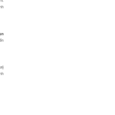
m.
nh
ụn
ến
rị
nh