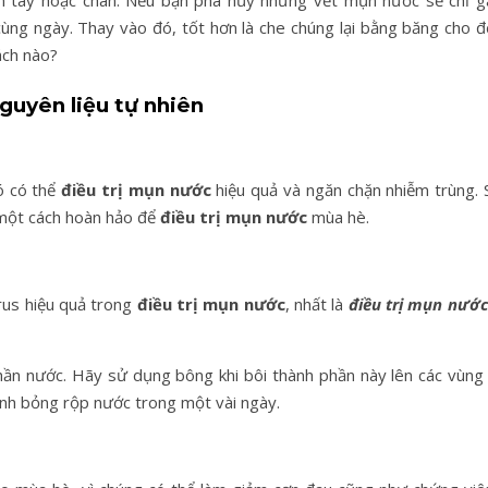
n tay hoặc chân. Nếu bạn phá hủy những vết mụn nước sẽ chỉ g
cùng ngày. Thay vào đó, tốt hơn là che chúng lại bằng băng cho đ
ch nào?
guyên liệu tự nhiên
đó có thể
điều trị mụn nước
hiệu quả và ngăn chặn nhiễm trùng. 
 một cách hoàn hảo để
điều trị mụn nước
mùa hè.
irus hiệu quả trong
điều trị mụn nước
, nhất là
điều trị mụn nước
hần nước. Hãy sử dụng bông khi bôi thành phần này lên các vùng 
lành bỏng rộp nước trong một vài ngày.