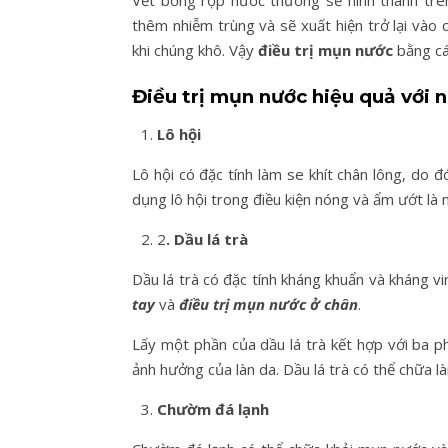
Vết bỏng rộp nước thường sẽ hình thành trê
thêm nhiễm trùng và sẽ xuất hiện trở lại vào 
khi chúng khô. Vậy
điều trị mụn nước
bằng cá
Điều trị mụn nước hiệu quả với n
Lô hội
Lô hội có đặc tính làm se khít chân lông, do 
dụng lô hội trong điều kiện nóng và ẩm ướt là
2
. Dầu lá trà
Dầu lá trà có đặc tính kháng khuẩn và kháng v
tay
và
điều trị mụn nước ở chân
.
Lấy một phần của dầu lá trà kết hợp với ba p
ảnh hưởng của làn da. Dầu lá trà có thể chữa 
Chườm đá lạnh