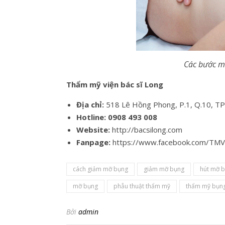
Các bước m
Thẩm mỹ viện bác sĩ Long
Địa chỉ:
518 Lê Hồng Phong, P.1, Q.10, T
Hotline:
0908 493 008
Website:
http://bacsilong.com
Fanpage:
https://www.facebook.com/TM
cách giảm mỡ bụng
giảm mỡ bụng
hút mỡ 
mỡ bụng
phẫu thuật thẩm mỹ
thẩm mỹ bụn
Bởi
admin