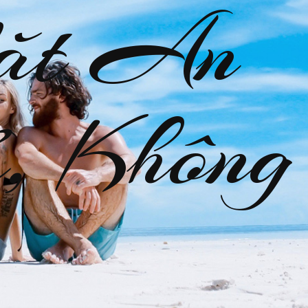
ặt An
, Không