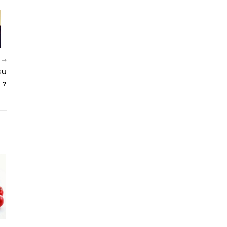
N
ÊU
 ?