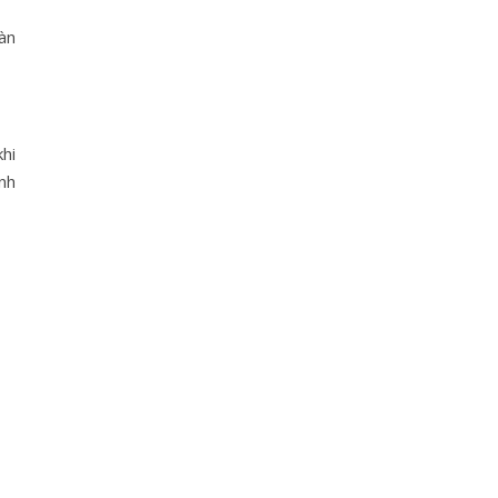
àn
hi
nh