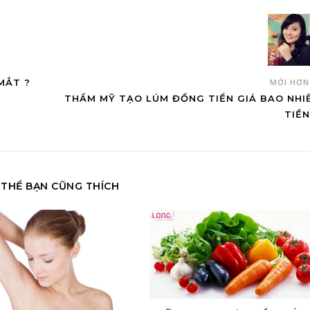
MẮT ?
MỚI HƠ
THẨM MỸ TẠO LÚM ĐỒNG TIỀN GIÁ BAO NHI
TIỀN
 THỂ BẠN CŨNG THÍCH