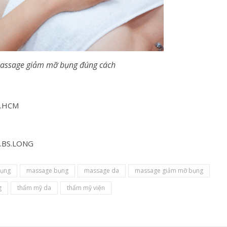
assage giảm mỡ bụng đúng cách
P.HCM
V.BS.LONG
bụng
massage bụng
massage da
massage giảm mỡ bụng
g
thẩm mỹ da
thẩm mỹ viện