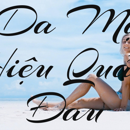
 Da M
Hiệu Quả
Đau