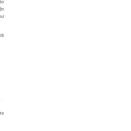
ảo
ện
hư
08
te