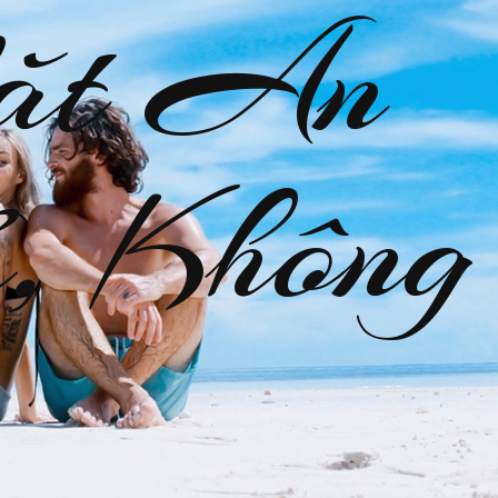
ặt An
, Không