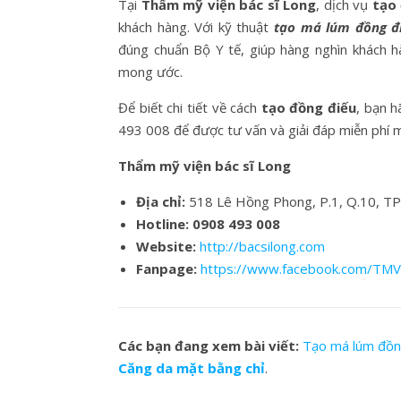
Tại
Thẩm mỹ viện bác sĩ Long
, dịch vụ
tạo
khách hàng. Với kỹ thuật
tạo má lúm đồng đ
đúng chuẩn Bộ Y tế, giúp hàng nghìn khách 
mong ước.
Để biết chi tiết về cách
tạo đồng điếu
, bạn h
493 008 để được tư vấn và giải đáp miễn phí m
Thẩm mỹ viện bác sĩ Long
Địa chỉ:
518 Lê Hồng Phong, P.1, Q.10, T
Hotline: 0908 493 008
Website:
http://bacsilong.com
Fanpage:
https://www.facebook.com/TM
Các bạn đang xem bài viết:
Tạo má lúm đồng
Căng da mặt bằng chỉ
.