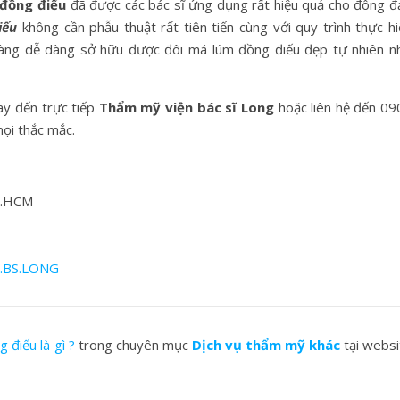
 đồng điếu
đã được các bác sĩ ứng dụng rất hiệu quả cho đông đ
iếu
không cần phẫu thuật rất tiên tiến cùng với quy trình thực hi
hàng dễ dàng sở hữu được đôi má lúm đồng điếu đẹp tự nhiên n
ãy đến trực tiếp
Thẩm mỹ viện bác sĩ Long
hoặc liên hệ đến 09
ọi thắc mắc.
P.HCM
V.BS.LONG
 điếu là gì ?
trong chuyên mục
Dịch vụ thẩm mỹ khác
tại websi