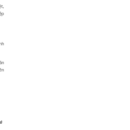
t,
ệp
nh
ần
bên
á