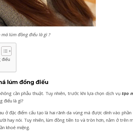
 má lúm đồng điếu là gì ?
 điếu
má lúm đồng điếu
 không cần phẫu thuật. Tuy nhiên, trước khi lựa chọn dịch vụ
tạo 
g điếu là gì?
u ở đặc điểm cấu tạo là hai rãnh da vùng má được dính vào phần 
ười hay nói. Tuy nhiên, lúm đồng tiền to và tròn hơn, nằm ở trên 
gần khoé miệng.