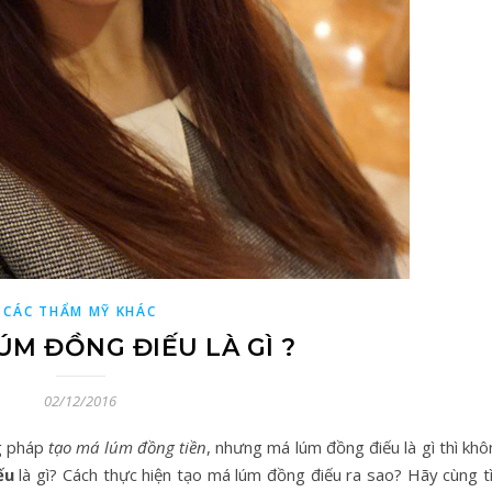
CÁC THẨM MỸ KHÁC
ÚM ĐỒNG ĐIẾU LÀ GÌ ?
02/12/2016
g pháp
tạo má lúm đồng tiền
, nhưng má lúm đồng điếu là gì thì kh
ếu
là gì? Cách thực hiện tạo má lúm đồng điếu ra sao? Hãy cùng t