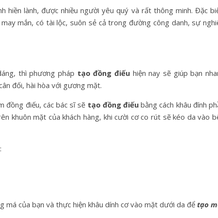
h hiền lành, được nhiều người yêu quý và rất thông minh. Đặc biệ
may mắn, có tài lộc, suôn sẻ cả trong đường công danh, sự nghi
dáng, thì phương pháp
tạo đồng điếu
hiện nay sẽ giúp bạn nha
ân đối, hài hòa với gương mặt.
m đồng điếu, các bác sĩ sẽ
tạo đồng điếu
bằng cách khâu đính ph
trên khuôn mặt của khách hàng, khi cười cơ co rút sẽ kéo da vào 
:
ng má của bạn và thực hiện khâu dính cơ vào mặt dưới da để
tạo m