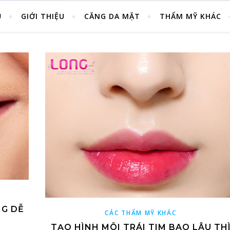
Ủ
GIỚI THIỆU
CĂNG DA MẶT
THẨM MỸ KHÁC
NG DỄ
CÁC THẨM MỸ KHÁC
TẠO HÌNH MÔI TRÁI TIM BAO LÂU TH