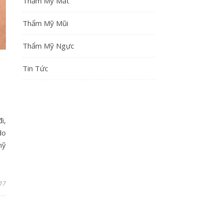
Thẩm Mỹ Mắt
Thẩm Mỹ Mũi
Thẩm Mỹ Ngực
Tin Tức
i,
do
mỹ
17