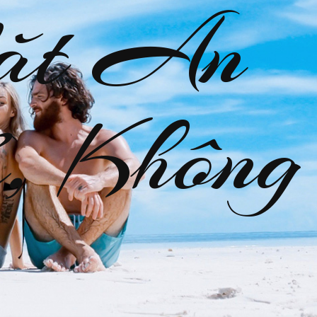
ặt An
, Không