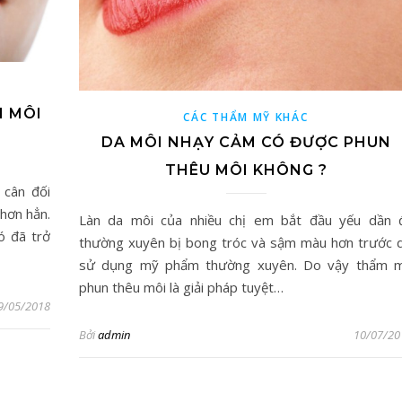
H MÔI
CÁC THẨM MỸ KHÁC
DA MÔI NHẠY CẢM CÓ ĐƯỢC PHUN
THÊU MÔI KHÔNG ?
 cân đối
hơn hẳn.
Làn da môi của nhiều chị em bắt đầu yếu dần đ
ó đã trở
thường xuyên bị bong tróc và sậm màu hơn trước 
sử dụng mỹ phẩm thường xuyên. Do vậy thẩm 
phun thêu môi là giải pháp tuyệt…
9/05/2018
Bởi
admin
10/07/20