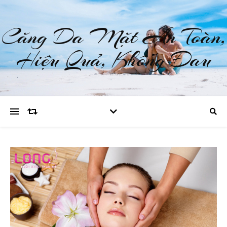
Căng Da Mặt An Toàn,
Hiệu Quả, Không Đau