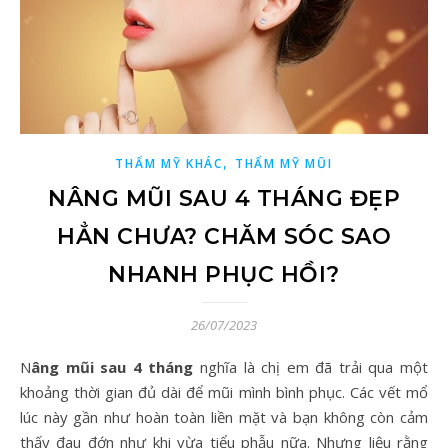
,
THẨM MỸ KHÁC
THẨM MỸ MŨI
NÂNG MŨI SAU 4 THÁNG ĐẸP
HẲN CHƯA? CHĂM SÓC SAO
NHANH PHỤC HỒI?
26/07/2023
Nâng mũi sau 4 tháng
nghĩa là chị em đã trải qua một
khoảng thời gian đủ dài để mũi mình bình phục. Các vết mổ
lúc này gần như hoàn toàn liền mặt và bạn không còn cảm
thấy đau đớn như khi vừa tiểu phẫu nữa. Nhưng liệu rằng