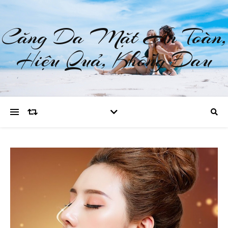
Căng Da Mặt An Toàn,
Hiệu Quả, Không Đau