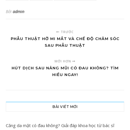
Bởi
admin
TRƯỚC
PHẪU THUẬT HỞ MI MẮT VÀ CHẾ ĐỘ CHĂM SÓC
SAU PHẪU THUẬT
MỚI HƠN
HÚT DỊCH SAU NÂNG MŨI CÓ ĐAU KHÔNG? TÌM
HIỂU NGAY!
BÀI VIẾT MỚI
Căng da mặt có đau không? Giải đáp khoa học từ bác sĩ