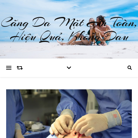
Căng Da Mặt An Toàn,
Hiệu Quả, Không Đau