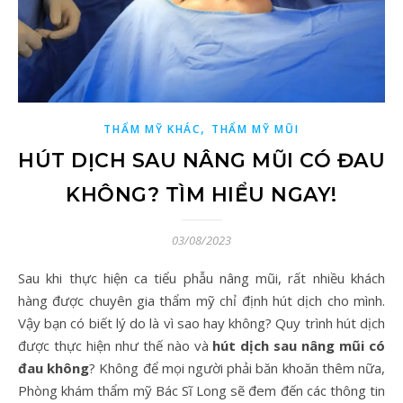
,
THẨM MỸ KHÁC
THẨM MỸ MŨI
HÚT DỊCH SAU NÂNG MŨI CÓ ĐAU
KHÔNG? TÌM HIỂU NGAY!
03/08/2023
Sau khi thực hiện ca tiểu phẫu nâng mũi, rất nhiều khách
hàng được chuyên gia thẩm mỹ chỉ định hút dịch cho mình.
Vậy bạn có biết lý do là vì sao hay không? Quy trình hút dịch
được thực hiện như thế nào và
hút dịch sau nâng mũi có
đau không
? Không để mọi người phải băn khoăn thêm nữa,
Phòng khám thẩm mỹ Bác Sĩ Long sẽ đem đến các thông tin