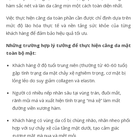
hàm sắc nét và làn da căng mịn một cách toàn diện nhất.
Việc thực hiện căng da toàn phần cần được chỉ định dựa trên
mức độ lão hóa thực tế và nền tảng sức khỏe của từng
khách hàng để đảm bảo hiệu quả tối ưu.
Những trường hợp lý tưởng để thực hiện căng da mặt
toàn bộ mặt:
Khách hàng ở độ tuổi trung niên (thường từ 40-60 tuổi)
gặp tình trạng da mặt chảy xệ nghiêm trọng, cơ mặt bị
lỏng lẻo do suy giảm collagen và elastin.
Người có nhiều nếp nhăn sâu tại vùng trán, đuôi mắt,
rãnh mũi má và xuất hiện tình trạng “má xệ” làm mất
đường viền xương hàm.
Khách hàng có vùng da cổ bị chùng nhão, nhăn nheo phối
hợp với sự chảy xệ của tầng mặt dưới, tạo cảm giác
gương mặt già nua và mệt mỏi.