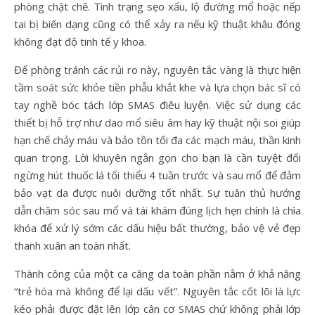
phòng chặt chẽ. Tình trạng sẹo xấu, lộ đường mổ hoặc nếp
tai bị biến dạng cũng có thể xảy ra nếu kỹ thuật khâu đóng
không đạt độ tinh tế y khoa.
Để phòng tránh các rủi ro này, nguyên tắc vàng là thực hiện
tầm soát sức khỏe tiền phẫu khắt khe và lựa chọn bác sĩ có
tay nghề bóc tách lớp SMAS điêu luyện. Việc sử dụng các
thiết bị hỗ trợ như dao mổ siêu âm hay kỹ thuật nội soi giúp
hạn chế chảy máu và bảo tồn tối đa các mạch máu, thần kinh
quan trọng. Lời khuyên ngắn gọn cho bạn là cần tuyệt đối
ngừng hút thuốc lá tối thiểu 4 tuần trước và sau mổ để đảm
bảo vạt da được nuôi dưỡng tốt nhất. Sự tuân thủ hướng
dẫn chăm sóc sau mổ và tái khám đúng lịch hẹn chính là chìa
khóa để xử lý sớm các dấu hiệu bất thường, bảo vệ vẻ đẹp
thanh xuân an toàn nhất.
Thành công của một ca căng da toàn phần nằm ở khả năng
“trẻ hóa mà không để lại dấu vết”. Nguyên tắc cốt lõi là lực
kéo phải được đặt lên lớp cân cơ SMAS chứ không phải lớp