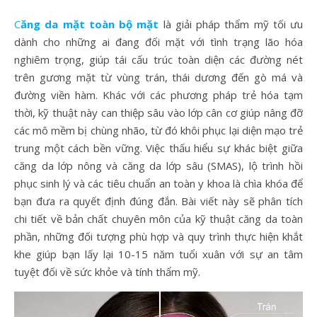
Căng da mặt toàn bộ mặt
là giải pháp thẩm mỹ tối ưu
dành cho những ai đang đối mặt với tình trạng lão hóa
nghiêm trọng, giúp tái cấu trúc toàn diện các đường nét
trên gương mặt từ vùng trán, thái dương đến gò má và
đường viền hàm. Khác với các phương pháp trẻ hóa tạm
thời, kỹ thuật này can thiệp sâu vào lớp cân cơ giúp nâng đỡ
các mô mềm bị chùng nhão, từ đó khôi phục lại diện mạo trẻ
trung một cách bền vững. Việc thấu hiểu sự khác biệt giữa
căng da lớp nông và căng da lớp sâu (SMAS), lộ trình hồi
phục sinh lý và các tiêu chuẩn an toàn y khoa là chìa khóa để
bạn đưa ra quyết định đúng đắn. Bài viết này sẽ phân tích
chi tiết về bản chất chuyên môn của kỹ thuật căng da toàn
phần, những đối tượng phù hợp và quy trình thực hiện khắt
khe giúp bạn lấy lại 10-15 năm tuổi xuân với sự an tâm
tuyệt đối về sức khỏe và tính thẩm mỹ.