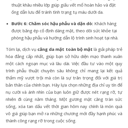
thuật khâu nhiều lớp giúp giấu vết mổ hoàn hảo và đặt
ống dẫn lưu để tránh tình trạng tụ máu dưới da.
Bước 6: Chăm sóc hậu phẫu và dặn dò:
Khách hàng
được băng ép cố định dáng mặt, theo dõi sức khỏe tại
phòng hậu phẫu và hướng dẫn lộ trình sinh hoạt tại nhà.
Tóm lại, dịch vụ
căng da mặt toàn bộ mặt
là giải pháp trẻ
hóa đẳng cấp nhất, giúp bạn sở hữu diện mạo thanh xuân
một cách ngoạn mục và lâu dài. Việc đầu tư vào một quy
trình phẫu thuật chuyên sâu không chỉ mang lại kết quả
thẩm mỹ vượt trội mà còn là sự trân trọng đối với giá trị
bản thân của chính bạn. Hãy lựa chọn những địa chỉ uy tín để
nụ cười và ánh nhìn của bạn luôn giữ được nét rạng rỡ, tự
nhiên đi cùng năm tháng. Một gương mặt căng tràn sức
sống, xóa tan dấu vết thời gian hôm nay chính là món quà
vô giá giúp bạn mở ra những chương mới đầy hạnh phúc và
thành công rạng rỡ trong cuộc sống.