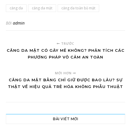
căng da
căng da mặt
căng da toàn bộ mặt
Bởi
admin
TRƯỚC
CĂNG DA MẶT CÓ GÂY MÊ KHÔNG? PHÂN TÍCH CÁC
PHƯƠNG PHÁP VÔ CẢM AN TOÀN
MỚI HƠN
CĂNG DA MẶT BẰNG CHỈ GIỮ ĐƯỢC BAO LÂU? SỰ
THẬT VỀ HIỆU QUẢ TRẺ HÓA KHÔNG PHẪU THUẬT
BÀI VIẾT MỚI