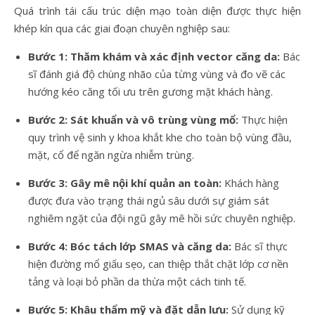
Quá trình tái cấu trúc diện mạo toàn diện được thực hiện
khép kín qua các giai đoạn chuyên nghiệp sau:
Bước 1: Thăm khám và xác định vector căng da:
Bác
sĩ đánh giá độ chùng nhão của từng vùng và đo vẽ các
hướng kéo căng tối ưu trên gương mặt khách hàng.
Bước 2: Sát khuẩn và vô trùng vùng mổ:
Thực hiện
quy trình vệ sinh y khoa khắt khe cho toàn bộ vùng đầu,
mặt, cổ để ngăn ngừa nhiễm trùng.
Bước 3: Gây mê nội khí quản an toàn:
Khách hàng
được đưa vào trạng thái ngủ sâu dưới sự giám sát
nghiêm ngặt của đội ngũ gây mê hồi sức chuyên nghiệp.
Bước 4: Bóc tách lớp SMAS và căng da:
Bác sĩ thực
hiện đường mổ giấu sẹo, can thiệp thắt chặt lớp cơ nền
tảng và loại bỏ phần da thừa một cách tinh tế.
Bước 5: Khâu thẩm mỹ và đặt dẫn lưu:
Sử dụng kỹ