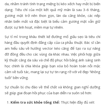
da, nhằm tránh tình trạng miệng bị kéo xếch hay mắt bị biến
dạng. Tiêu chí của một kết quả mỹ mãn là sau 3-6 tháng,
gương mặt trở nên thon gọn, làn da căng khỏe, các nếp
nhăn biến mất và đặc biệt là biểu cảm gương mặt vẫn giữ
được sự linh hoạt, mềm mại tự nhiên.
Sự tỉ mỉ trong khâu thiết kế đường mổ giấu sẹo là tiêu chí
hàng đầu quyết định đẳng cấp của ca phẫu thuật. Bác sĩ cần
am hiểu sâu về hướng vector kéo căng để tạo ra sự nâng
đỡ đồng đều cho các vùng da khác nhau. Việc phối hợp giữa
kỹ thuật căng da sâu và chế độ phục hồi bằng ánh sáng sinh
học chính là chìa khóa giúp bạn xóa bỏ hoàn toàn nỗi mặc
cảm về tuổi tác, mang lại sự tự tin rạng rỡ với vẻ đẹp “không
tuổi” bền vững.
Sự chuẩn bị chu đáo về thể chất và không gian nghỉ dưỡng
sẽ giúp giai đoạn hồi phục của bạn diễn ra suôn sẻ hơn:
Kiểm tra sức khỏe tổng thể:
Thực hiện đầy đủ xét