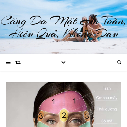
Căng Da Mặt An Toàn,
Hiệu Quả, Không Đau