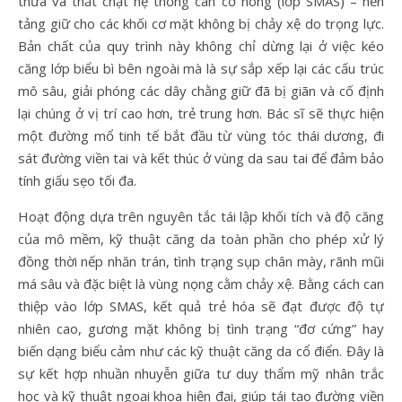
thừa và thắt chặt hệ thống cân cơ nông (lớp SMAS) – nền
tảng giữ cho các khối cơ mặt không bị chảy xệ do trọng lực.
Bản chất của quy trình này không chỉ dừng lại ở việc kéo
căng lớp biểu bì bên ngoài mà là sự sắp xếp lại các cấu trúc
mô sâu, giải phóng các dây chằng giữ đã bị giãn và cố định
lại chúng ở vị trí cao hơn, trẻ trung hơn. Bác sĩ sẽ thực hiện
một đường mổ tinh tế bắt đầu từ vùng tóc thái dương, đi
sát đường viền tai và kết thúc ở vùng da sau tai để đảm bảo
tính giấu sẹo tối đa.
Hoạt động dựa trên nguyên tắc tái lập khối tích và độ căng
của mô mềm, kỹ thuật căng da toàn phần cho phép xử lý
đồng thời nếp nhăn trán, tình trạng sụp chân mày, rãnh mũi
má sâu và đặc biệt là vùng nọng cằm chảy xệ. Bằng cách can
thiệp vào lớp SMAS, kết quả trẻ hóa sẽ đạt được độ tự
nhiên cao, gương mặt không bị tình trạng “đơ cứng” hay
biến dạng biểu cảm như các kỹ thuật căng da cổ điển. Đây là
sự kết hợp nhuần nhuyễn giữa tư duy thẩm mỹ nhân trắc
học và kỹ thuật ngoại khoa hiện đại, giúp tái tạo đường viền