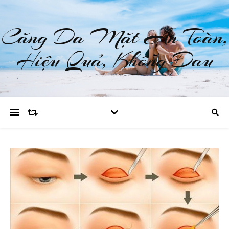
Căng Da Mặt An Toàn,
Hiệu Quả, Không Đau