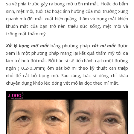
sa về phía trước gây ra bọng mỡ trên mí mắt. Hoặc do bẩm
sinh, mệt mỏi, tuổi tác hoặc ảnh hưởng của môi trường xung
quanh mà đôi mắt xuất hiện quầng thâm và bọng mắt khiến
khuôn mặt của bạn trở nên thiếu sức sống, mệt mỏi và
trông mất thẩm mỹ.
Xử lý bọng mỡ mắt
bằng phương pháp
cắt mí mắt
đựơc
xem là một phương pháp mang lại kết quả thẩm mỹ tối đa
làm trẻ hoá đôi mắt. Bởi bác sĩ sẽ tiến hành rạch một đường
ngắn ( 0,2-0,3mm) ôm sát bờ mi theo kỹ thuật can thiệp
nhỏ để cắt bỏ bọng mỡ. Sau cùng, bác sĩ dùng chỉ khâu
chuyên dụng khéo léo đóng vết mổ lại dọc theo mí mắt.