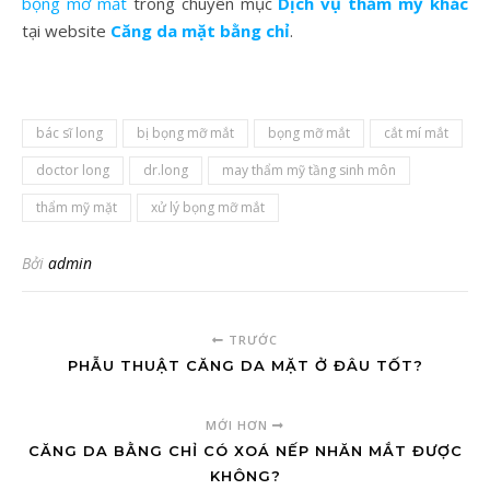
bọng mỡ mắt
trong chuyên mục
Dịch vụ thẩm mỹ khác
tại website
Căng da mặt bằng chỉ
.
bác sĩ long
bị bọng mỡ mắt
bọng mỡ mắt
cắt mí mắt
doctor long
dr.long
may thẩm mỹ tầng sinh môn
thẩm mỹ mặt
xử lý bọng mỡ mắt
Bởi
admin
TRƯỚC
PHẪU THUẬT CĂNG DA MẶT Ở ĐÂU TỐT?
MỚI HƠN
CĂNG DA BẰNG CHỈ CÓ XOÁ NẾP NHĂN MẮT ĐƯỢC
KHÔNG?