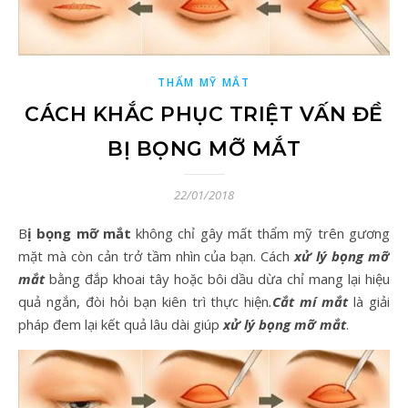
THẨM MỸ MẮT
CÁCH KHẮC PHỤC TRIỆT VẤN ĐỀ
BỊ BỌNG MỠ MẮT
22/01/2018
Bị bọng mỡ mắt
không chỉ gây mất thẩm mỹ trên gương
mặt mà còn cản trở tầm nhìn của bạn. Cách
xử lý bọng mỡ
mắt
bằng đắp khoai tây hoặc bôi dầu dừa chỉ mang lại hiệu
quả ngắn, đòi hỏi bạn kiên trì thực hiện
.
Cắt mí mắt
là giải
pháp đem lại kết quả lâu dài giúp
xử lý bọng mỡ mắt
.