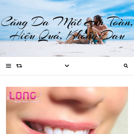
Căng Da Mặt An Toàn,
Hiệu Quả, Không Đau