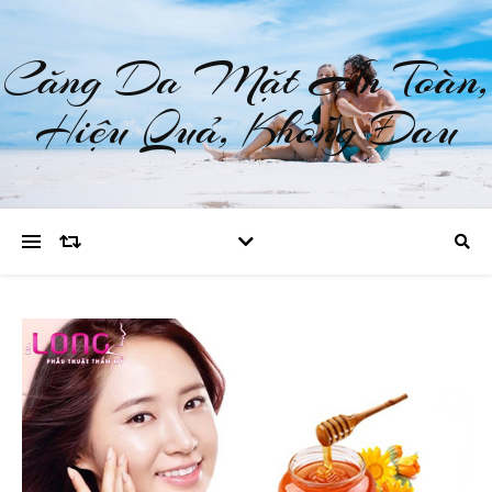
Căng Da Mặt An Toàn,
Hiệu Quả, Không Đau