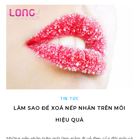
TIN TỨC
LÀM SAO ĐỂ XOÁ NẾP NHĂN TRÊN MÔI
HIỆU QUẢ
Những nếp nhăn trên môi làm giảm đi vẻ đẹp của đôi môi và