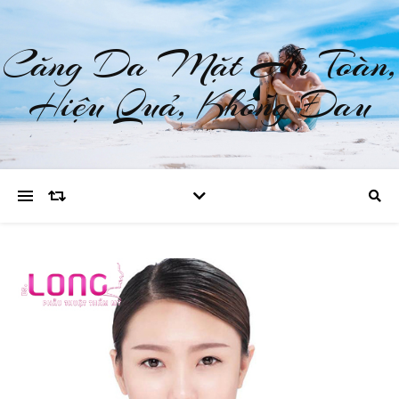
Căng Da Mặt An Toàn,
Hiệu Quả, Không Đau