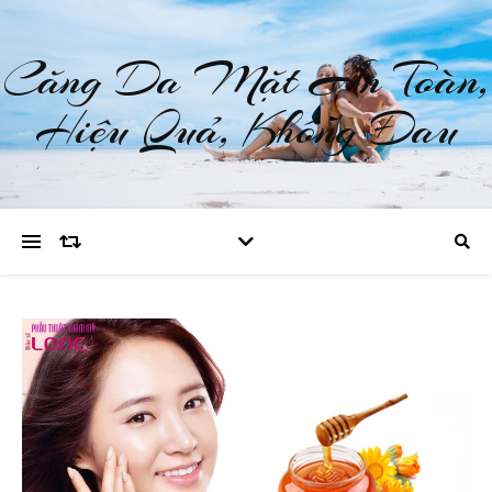
Căng Da Mặt An Toàn,
Hiệu Quả, Không Đau