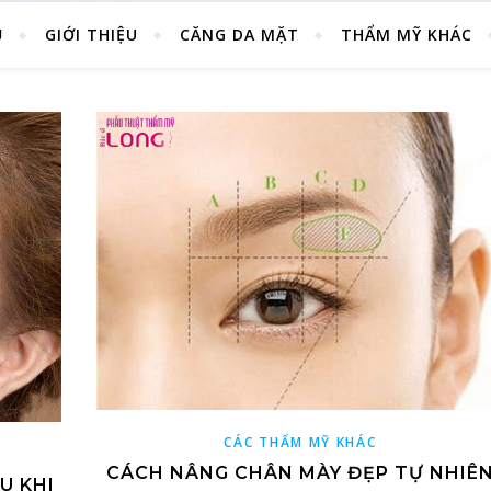
Ủ
GIỚI THIỆU
CĂNG DA MẶT
THẨM MỸ KHÁC
CÁC THẨM MỸ KHÁC
CÁCH NÂNG CHÂN MÀY ĐẸP TỰ NHIÊ
U KHI