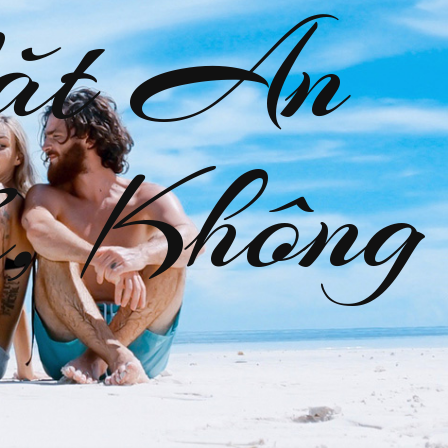
ặt An
, Không