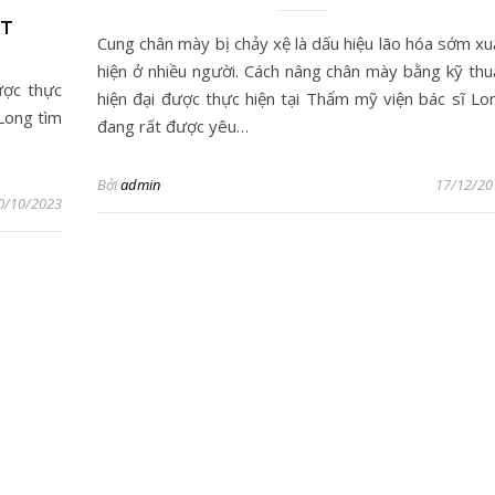
ẤT
Cung chân mày bị chảy xệ là dấu hiệu lão hóa sớm xu
hiện ở nhiều người. Cách nâng chân mày bằng kỹ thu
ược thực
hiện đại được thực hiện tại Thẩm mỹ viện bác sĩ Lo
Long tìm
đang rất được yêu…
Bởi
admin
17/12/20
0/10/2023