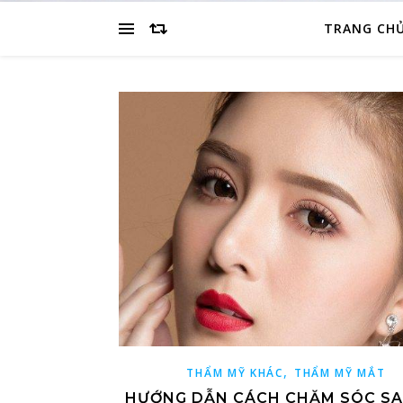
TRANG CH
,
THẨM MỸ KHÁC
THẨM MỸ MẮT
HƯỚNG DẪN CÁCH CHĂM SÓC SA