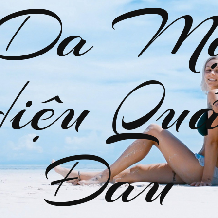
 Da M
Hiệu Quả
Đau