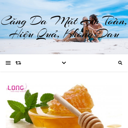
Căng Da Mặt An Toàn,
Hiệu Quả, Không Đau