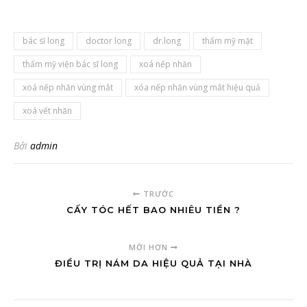
bác sĩ long
doctor long
dr.long
thẩm mỹ mặt
thẩm mỹ viện bác sĩ long
xoá nếp nhăn
xoá nếp nhăn vùng mắt
xóa nếp nhăn vùng mắt hiệu quả
xoá vết nhăn
Bởi
admin
TRƯỚC
CẤY TÓC HẾT BAO NHIÊU TIỀN ?
MỚI HƠN
ĐIỀU TRỊ NÁM DA HIỆU QUẢ TẠI NHÀ