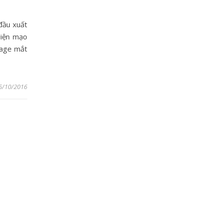
đầu xuất
diện mạo
sage mắt
5/10/2016