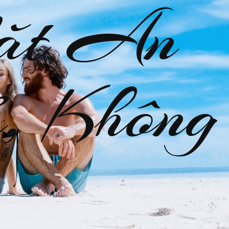
ặt An
, Không