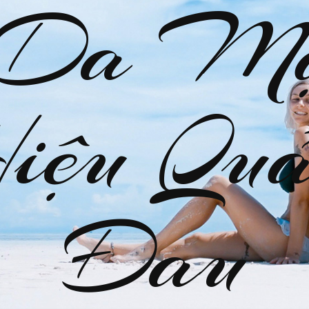
 Da M
Hiệu Quả
Đau