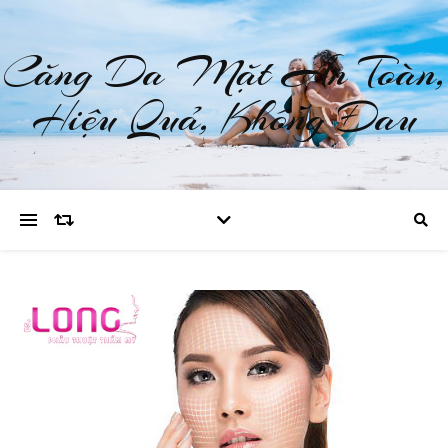
Căng Da Mặt An Toàn,
Hiệu Quả, Không Đau