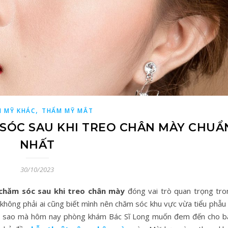
,
 MỸ KHÁC
THẨM MỸ MẮT
SÓC SAU KHI TREO CHÂN MÀY CHUẨ
NHẤT
30/10/2023
chăm sóc sau khi treo chân mày
đóng vai trò quan trọng tro
không phải ai cũng biết mình nên chăm sóc khu vực vừa tiểu phẫu 
o vì sao mà hôm nay phòng khám Bác Sĩ Long muốn đem đến cho b