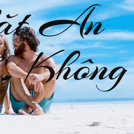
ặt An
, Không