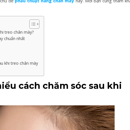
n chủ đề
phẫu thuật nâng chân mày
này. Mời bạn cùng tham kh
khi treo chân mày?
y chuẩn nhất
au khi treo chân mày
hiểu cách chăm sóc sau khi