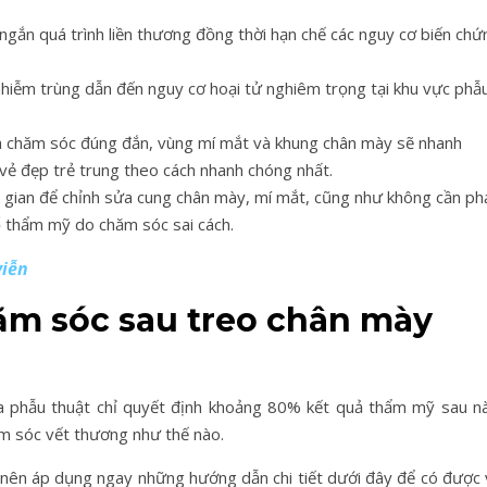
ngắn quá trình liền thương đồng thời hạn chế các nguy cơ biến chứ
 nhiễm trùng dẫn đến nguy cơ hoại tử nghiêm trọng tại khu vực phẫ
ch chăm sóc đúng đắn, vùng mí mắt và khung chân mày sẽ nhanh
vẻ đẹp trẻ trung theo cách nhanh chóng nhất.
 gian để chỉnh sửa cung chân mày, mí mắt, cũng như không cần ph
ố thẩm mỹ do chăm sóc sai cách.
viễn
m sóc sau treo chân mày
a phẫu thuật chỉ quyết định khoảng 80% kết quả thẩm mỹ sau nà
ăm sóc vết thương như thế nào.
 nên áp dụng ngay những hướng dẫn chi tiết dưới đây để có được 