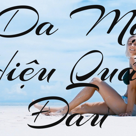
 Da M
Hiệu Quả
Đau