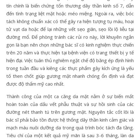
tín chính là biến chứng tổn thương dây thần kinh số 7, dẫn
đến tình trạng liệt mặt hoặc méo miệng. Ngoài ra, việc bóc
tách không chuẩn xác có thể gây ra hiện tượng tụ máu, hoại
tử vạt da hoặc để lại những vết sẹo giãn, sẹo lồi lộ liễu tại
đường mổ. Để phòng tránh các rủi ro này, lời khuyên ngắn
gọn là bạn nên chọn những bác sĩ có kinh nghiệm thực chiến
trên 20 năm và thực hiện tại bệnh viện có trang thiết bị y tế
hiện đại. Việc tuân thủ nghiêm ngặt chế độ băng ép định hình
trong tuần đầu và kiêng các thực phẩm gây kích ứng là yếu
tố then chốt giúp gương mặt nhanh chóng ổn định và đạt
được độ thẩm mỹ cao nhất.
Thành công của một ca căng da mặt nằm ở sự biến mất
hoàn toàn của dấu vết phẫu thuật và sự hồi sinh của các
đường nét thanh tú trên gương mặt. Nguyên tắc cốt lõi là
bác sĩ phải bảo tồn được hệ thống dây thần kinh cảm giác và
mạch máu nuôi dưỡng da trong quá trình bóc tách đa tầng.
Tiêu chí của một kết quả mỹ mãn là sau 3-6 tháng, làn da