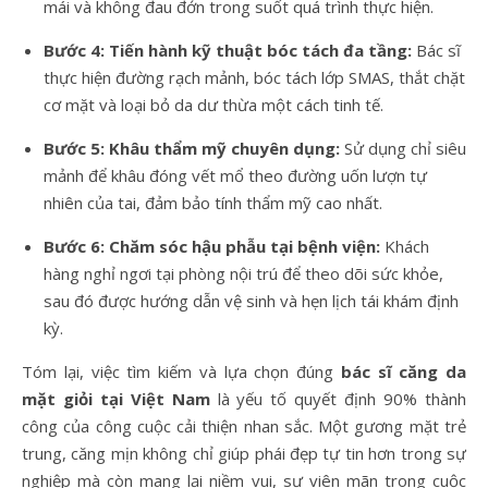
mái và không đau đớn trong suốt quá trình thực hiện.
Bước 4: Tiến hành kỹ thuật bóc tách đa tầng:
Bác sĩ
thực hiện đường rạch mảnh, bóc tách lớp SMAS, thắt chặt
cơ mặt và loại bỏ da dư thừa một cách tinh tế.
Bước 5: Khâu thẩm mỹ chuyên dụng:
Sử dụng chỉ siêu
mảnh để khâu đóng vết mổ theo đường uốn lượn tự
nhiên của tai, đảm bảo tính thẩm mỹ cao nhất.
Bước 6: Chăm sóc hậu phẫu tại bệnh viện:
Khách
hàng nghỉ ngơi tại phòng nội trú để theo dõi sức khỏe,
sau đó được hướng dẫn vệ sinh và hẹn lịch tái khám định
kỳ.
Tóm lại, việc tìm kiếm và lựa chọn đúng
bác sĩ căng da
mặt giỏi tại Việt Nam
là yếu tố quyết định 90% thành
công của công cuộc cải thiện nhan sắc. Một gương mặt trẻ
trung, căng mịn không chỉ giúp phái đẹp tự tin hơn trong sự
nghiệp mà còn mang lại niềm vui, sự viên mãn trong cuộc