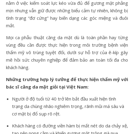
nằm ở việc kiểm soát lực kéo vừa đủ để gương mặt phẳng
mịn nhưng vẫn giữ được những biểu cảm tự nhiên, không bị
tình trạng “đơ cứng” hay biến dạng các góc miệng và đuôi
mắt.
Mọi ca phẫu thuật căng da mặt dù là toàn phần hay từng
vùng đều cần được thực hiện trong môi trường bệnh viện
thẩm mỹ vô trùng tuyệt đối, dưới sự hỗ trợ của ê-kíp gây
mê hồi sức chuyên nghiệp để đảm bảo an toàn tối đa cho
khách hàng.
Những trường hợp lý tưởng để thực hiện thẩm mỹ với
bác sĩ căng da mặt giỏi tại Việt Nam:
Người ở độ tuổi từ 40 trở lên bắt đầu xuất hiện tình
trạng da chùng nhão nghiêm trọng, rãnh mũi má sâu và
cơ mặt bị đổ sụp rõ rệt.
Khách hàng có đường viền hàm bị mất nét do da chảy xệ,
tạo nên nọng cằm và khiến gương mặt trông già nua,