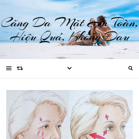
Căng Da Mặt An Toàn,
Hiệu Quả, Không Đau