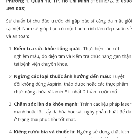
Phường 1, Quận 10, TP. Hồ Chí Minh
(Hotline/Zalo:
0908
493 008
).
Sự chuẩn bị chu đáo trước khi gặp bác sĩ căng da mặt giỏi
tại Việt Nam sẽ giúp bạn có một hành trình làm đẹp suôn sẻ
và an toàn:
Kiểm tra sức khỏe tổng quát:
Thực hiện các xét
nghiệm máu, đo điện tim và kiểm tra chức năng gan thận
tại bệnh viện chuyên khoa.
Ngừng các loại thuốc ảnh hưởng đến máu:
Tuyệt
đối không dùng Aspirin, thảo dược hoặc các thực phẩm
chức năng chứa Vitamin E ít nhất 2 tuần trước mổ.
Chăm sóc làn da khỏe mạnh:
Tránh các liệu pháp laser
mạnh hoặc lột tẩy da hóa học sát ngày phẫu thuật để da
ở trạng thái phục hồi tốt nhất.
Kiêng rượu bia và thuốc lá:
Ngừng sử dụng chất kích