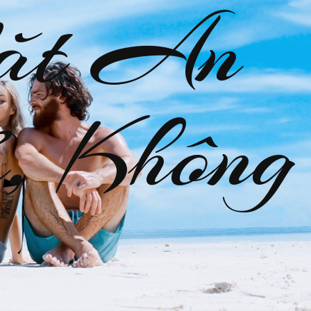
ặt An
, Không