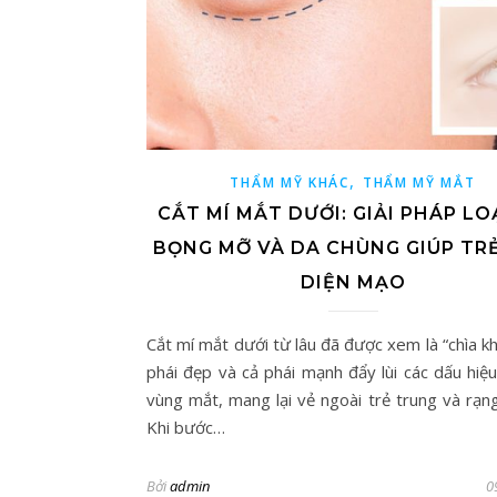
,
THẨM MỸ KHÁC
THẨM MỸ MẮT
CẮT MÍ MẮT DƯỚI: GIẢI PHÁP LO
BỌNG MỠ VÀ DA CHÙNG GIÚP TR
DIỆN MẠO
Cắt mí mắt dưới từ lâu đã được xem là “chìa k
phái đẹp và cả phái mạnh đẩy lùi các dấu hiệu
vùng mắt, mang lại vẻ ngoài trẻ trung và rạng
Khi bước…
Bởi
admin
0