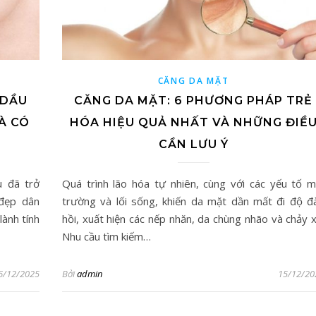
CĂNG DA MẶT
 DẦU
CĂNG DA MẶT: 6 PHƯƠNG PHÁP TRẺ
À CÓ
HÓA HIỆU QUẢ NHẤT VÀ NHỮNG ĐIỀ
CẦN LƯU Ý
u đã trở
Quá trình lão hóa tự nhiên, cùng với các yếu tố m
đẹp dân
trường và lối sống, khiến da mặt dần mất đi độ đ
lành tính
hồi, xuất hiện các nếp nhăn, da chùng nhão và chảy x
Nhu cầu tìm kiếm…
6/12/2025
Bởi
admin
15/12/20