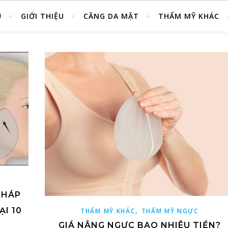
Ủ
GIỚI THIỆU
CĂNG DA MẶT
THẨM MỸ KHÁC
PHÁP
,
ẠI 10
THẨM MỸ KHÁC
THẨM MỸ NGỰC
GIÁ NÂNG NGỰC BAO NHIÊU TIỀN?