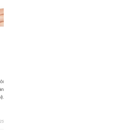
U
ôi
àn
ệ.
25