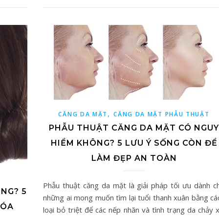
,
CĂNG DA MẶT
CĂNG DA MẶT PHẪU THUẬT
PHẪU THUẬT CĂNG DA MẶT CÓ NGUY
HIỂM KHÔNG? 5 LƯU Ý SỐNG CÒN ĐỂ
LÀM ĐẸP AN TOÀN
Phẫu thuật căng da mặt là giải pháp tối ưu dành c
NG? 5
những ai mong muốn tìm lại tuổi thanh xuân bằng cá
HÓA
loại bỏ triệt để các nếp nhăn và tình trạng da chảy x