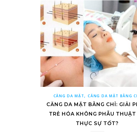
,
CĂNG DA MẶT
CĂNG DA MẶT BẰNG C
CĂNG DA MẶT BẰNG CHỈ: GIẢI 
TRẺ HÓA KHÔNG PHẪU THUẬT
THỰC SỰ TỐT?