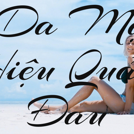
 Da M
Hiệu Quả
Đau