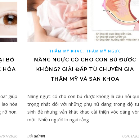
,
THẨM MỸ KHÁC
THẨM MỸ NGỰC
ẠI BỎ
NÂNG NGỰC CÓ CHO CON BÚ ĐƯỢC
Ẻ HÓA
KHÔNG? GIẢI ĐÁP TỪ CHUYÊN GIA
THẨM MỸ VÀ SẢN KHOA
hóa” giúp
Nâng ngực có cho con bú được không là câu hỏi qu
 lão hóa
trọng nhất đối với những phụ nữ đang trong độ tu
 rỡ hơn.
sinh đẻ nhưng vẫn khát khao cải thiện vóc dáng vò
một. Nhiều người lo ngại rằng…
9/01/2026
Bởi
admin
06/01/20