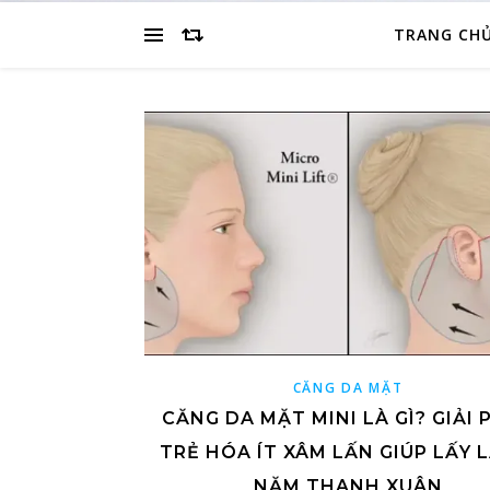
TRANG CH
CĂNG DA MẶT
CĂNG DA MẶT MINI LÀ GÌ? GIẢI 
TRẺ HÓA ÍT XÂM LẤN GIÚP LẤY L
NĂM THANH XUÂN