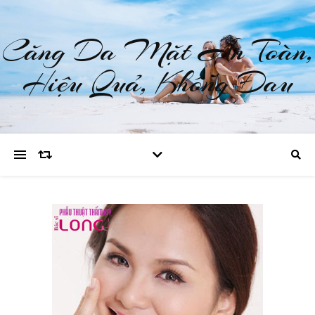
Căng Da Mặt An Toàn,
Hiệu Quả, Không Đau