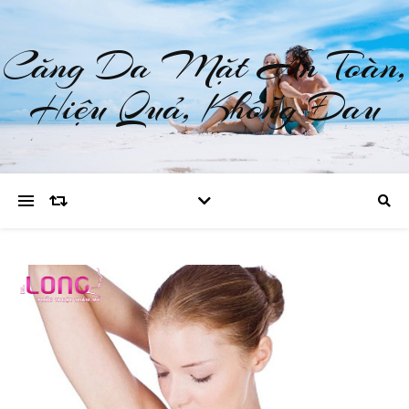
Căng Da Mặt An Toàn,
Hiệu Quả, Không Đau