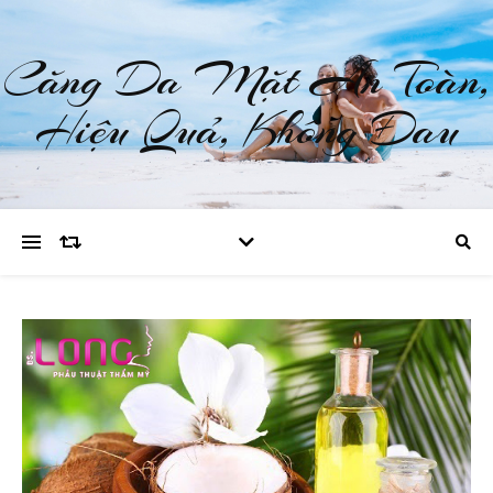
Căng Da Mặt An Toàn,
Hiệu Quả, Không Đau