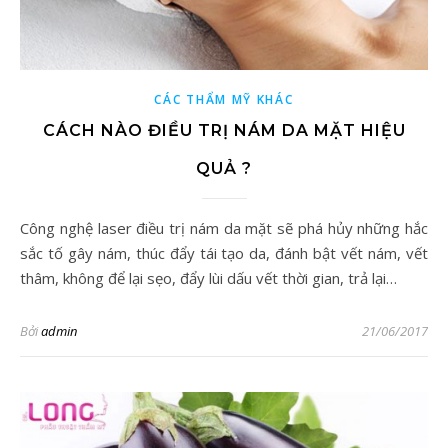
CÁC THẨM MỸ KHÁC
CÁCH NÀO ĐIỀU TRỊ NÁM DA MẶT HIỆU
QUẢ ?
Công nghệ laser điều trị nám da mặt sẽ phá hủy những hắc
sắc tố gây nám, thúc đẩy tái tạo da, đánh bật vết nám, vết
thâm, không để lại sẹo, đẩy lùi dấu vết thời gian, trả lại…
Bởi
admin
21/06/2017