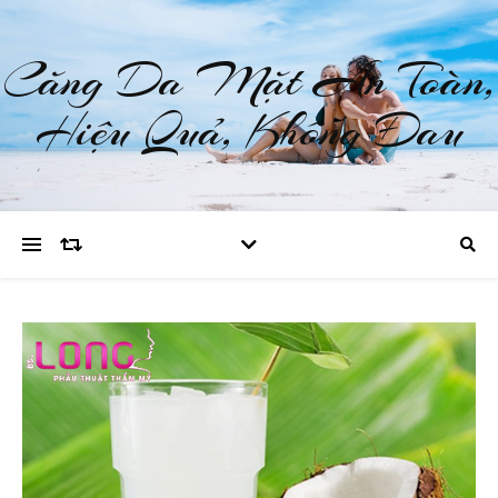
Căng Da Mặt An Toàn,
Hiệu Quả, Không Đau